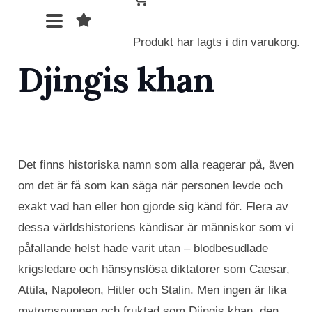
Produkt
har lagts i din varukorg.
Djingis khan
Det finns historiska namn som alla reagerar på, även
om det är få som kan säga när personen levde och
exakt vad han eller hon gjorde sig känd för. Flera av
dessa världshistoriens kändisar är människor som vi
påfallande helst hade varit utan – blodbesudlade
krigsledare och hänsynslösa diktatorer som Caesar,
Attila, Napoleon, Hitler och Stalin. Men ingen är lika
mytomspunnen och fruktad som Djingis khan, den