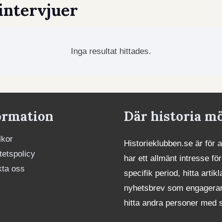
intervjuer
Inga resultat hittades.
ormation
Där historia m
lkor
Historieklubben.se är för 
itetspolicy
har ett allmänt intresse för
kta oss
specifik period, hitta art
nyhetsbrev som engagerar. 
hitta andra personer med 