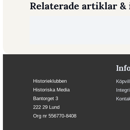
Relaterade artiklar & 
Inf
Historieklubben
Köpvil
Historiska Media
Integr
Bantorget 3
Konta
222 29 Lund
Org nr 556770-8408