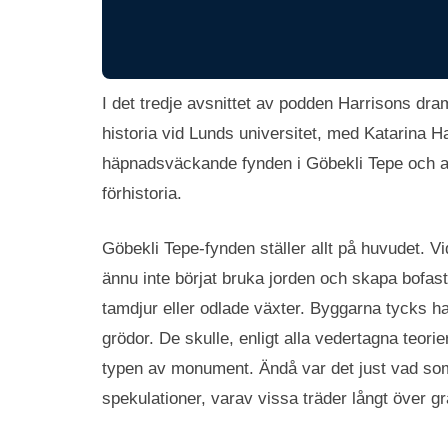
I det tredje avsnittet av podden Harrisons dra
historia vid Lunds universitet, med Katarina Ha
häpnadsväckande fynden i Göbekli Tepe och an
förhistoria.
Göbekli Tepe-fynden ställer allt på huvudet. 
ännu inte börjat bruka jorden och skapa bofasta 
tamdjur eller odlade växter. Byggarna tycks h
grödor. De skulle, enligt alla vedertagna teori
typen av monument. Ändå var det just vad som
spekulationer, varav vissa träder långt över grän