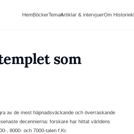
Hem
Böcker
Teman
Artiklar & intervjuer
Om Historiek
 templet som
några av de mest häpnadsväckande och överraskande
senaste decennierna: forskare har hittat världens
00-, 8000- och 7000-talen f.Kr.