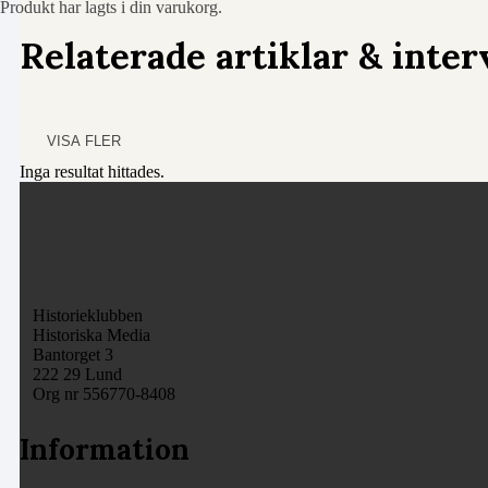
Produkt
har lagts i din varukorg.
Relaterade artiklar & inter
VISA FLER
Inga resultat hittades.
Historieklubben
Historiska Media
Bantorget 3
222 29 Lund
Org nr 556770-8408
Information