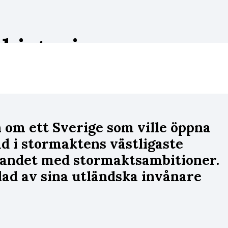
 historia
n om ett Sverige som ville öppna
ad i stormaktens västligaste
 landet med stormaktsambitioner.
lad av sina utländska invånare