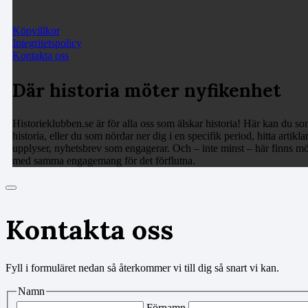
Köpvillkor
Integritetspolicy
Kontakta oss
Där historia möter nyfikenhet
Historieklubben.se är för alla oss som älskar historia! Här kan du som
historia, eller du som nördar ner dig i en specifik period, hitta arti
upplyser, nyhetsbrev som engagerar. Och – inte minst – här finns möj
med samma engagemang för det förflutna.
Kontakta oss
Fyll i formuläret nedan så återkommer vi till dig så snart vi kan.
Namn
Förnamn