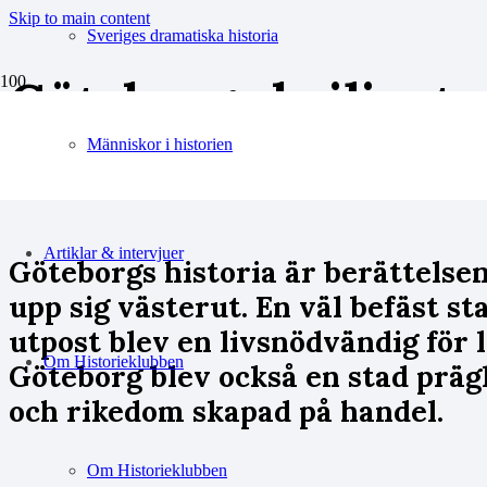
Skip to main content
Sveriges dramatiska historia
Göteborgs briljanta
Människor i historien
Artiklar & intervjuer
Göteborgs historia är berättelse
upp sig västerut. En väl befäst st
utpost blev en livsnödvändig för
Om Historieklubben
Göteborg blev också en stad präg
och rikedom skapad på handel.
Om Historieklubben