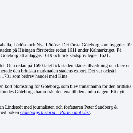
ngahälla, Lödöse och Nya Lödöse. Det första Göteborg som byggdes för
 staden på Hisingen förstördes redan 1611 under Kalmarkriget. På
 Göteborg att anläggas 1619 och fick stadsprivilegier 1621.
et. Och redan på 1690-talet fick staden klädestillverkning och blev en
nerade den brittiska marknaden stadens export. Det var också i
s 1731 som bedrev handel med Kina.
kort blomstring för Göteborg, som blev transithamn för den brittiska
tömdes Göteborgs hamn från den ena till den andra dagen. Ett nytt
n Lindstedt med journalisten och författaren Peter Sandberg &
a med boken
Göteborgs historia – Porten mot väst
.