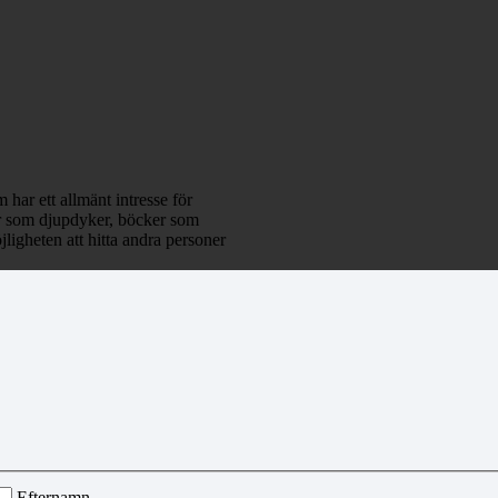
 har ett allmänt intresse för
klar som djupdyker, böcker som
ligheten att hitta andra personer
Efternamn