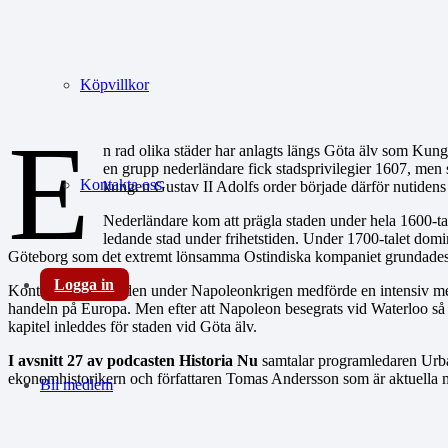
Köpvillkor
E
n rad olika städer har anlagts längs Göta älv som Ku
en grupp nederländare fick stadsprivilegier 1607, men
Kontakta oss
kungen Gustav II Adolfs order började därför nutidens
Nederländare kom att prägla staden under hela 1600-tal
ledande stad under frihetstiden. Under 1700-talet domi
Göteborg som det extremt lönsamma Ostindiska kompaniet grundade
Logga in
Kontinentalblockaden under Napoleonkrigen medförde en intensiv men 
handeln på Europa. Men efter att Napoleon besegrats vid Waterloo så 
kapitel inleddes för staden vid Göta älv.
I avsnitt 27 av podcasten Historia Nu
samtalar programledaren Urba
ekonomhistorikern och författaren Tomas Andersson som är aktuell
Bli medlem