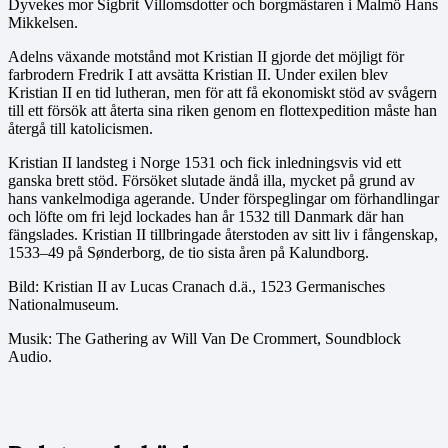
Dyvekes mor Sigbrit Villomsdotter och borgmästaren i Malmö Hans
Mikkelsen.
Adelns växande motstånd mot Kristian II gjorde det möjligt för
farbrodern Fredrik I att avsätta Kristian II. Under exilen blev
Kristian II en tid lutheran, men för att få ekonomiskt stöd av svågern
till ett försök att återta sina riken genom en flottexpedition måste han
återgå till katolicismen.
Kristian II landsteg i Norge 1531 och fick inledningsvis vid ett
ganska brett stöd. Försöket slutade ändå illa, mycket på grund av
hans vankelmodiga agerande. Under förspeglingar om förhandlingar
och löfte om fri lejd lockades han år 1532 till Danmark där han
fängslades. Kristian II tillbringade återstoden av sitt liv i fångenskap,
1533–49 på Sønderborg, de tio sista åren på Kalundborg.
Bild: Kristian II av Lucas Cranach d.ä., 1523 Germanisches
Nationalmuseum.
Musik: The Gathering av Will Van De Crommert, Soundblock
Audio.