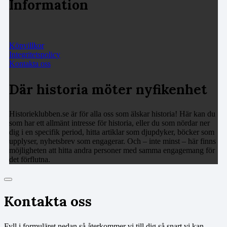
Information
Köpvillkor
Integritetspolicy
Kontakta oss
Där historia möter nyfikenhet
Historieklubben.se är för alla oss som älskar historia! Här kan du
som har ett allmänt intresse för historia, eller du som nördar ner
dig i en specifik period, hitta artiklar som djupdyker, böcker som
upplyser, nyhetsbrev som engagerar. Och – inte minst – här finns
möjligheten att hitta andra personer med samma engagemang för
det förflutna.
Kontakta oss
Fyll i formuläret nedan så återkommer vi till dig så snart vi kan.