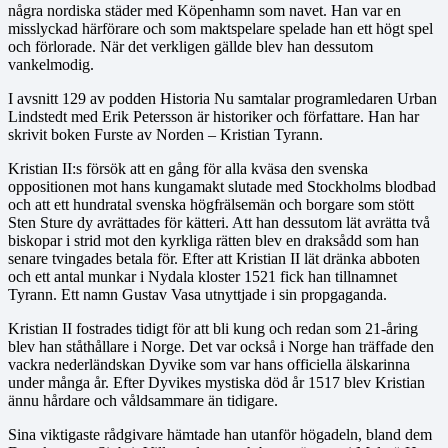
några nordiska städer med Köpenhamn som navet. Han var en
misslyckad härförare och som maktspelare spelade han ett högt spel
och förlorade. När det verkligen gällde blev han dessutom
vankelmodig.
I avsnitt 129 av podden Historia Nu samtalar programledaren Urban
Lindstedt med Erik Petersson är historiker och författare. Han har
skrivit boken Furste av Norden – Kristian Tyrann.
Kristian II:s försök att en gång för alla kväsa den svenska
oppositionen mot hans kungamakt slutade med Stockholms blodbad
och att ett hundratal svenska högfrälsemän och borgare som stött
Sten Sture dy avrättades för kätteri. Att han dessutom lät avrätta två
biskopar i strid mot den kyrkliga rätten blev en draksådd som han
senare tvingades betala för. Efter att Kristian II lät dränka abboten
och ett antal munkar i Nydala kloster 1521 fick han tillnamnet
Tyrann. Ett namn Gustav Vasa utnyttjade i sin propgaganda.
Kristian II fostrades tidigt för att bli kung och redan som 21-åring
blev han ståthållare i Norge. Det var också i Norge han träffade den
vackra nederländskan Dyvike som var hans officiella älskarinna
under många år. Efter Dyvikes mystiska död år 1517 blev Kristian
ännu hårdare och våldsammare än tidigare.
Sina viktigaste rådgivare hämtade han utanför högadeln, bland dem