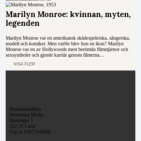
Marilyn Monroe: kvinnan, myten,
legenden
Marilyn Monroe var en amerikansk skådespelerska, sångerska,
modell och komiker. Men varför blev hon en ikon? Marilyn
Monroe var en av Hollywoods mest berömda filmstjärnor och
sexsymboler och gjorde karriär genom filmerna…
VISA FLER
Historieklubben
Historiska Media
Bantorget 3
222 29 Lund
Org nr 556770-8408