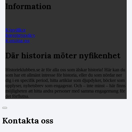
Information
Köpvillkor
Integritetspolicy
Kontakta oss
Där historia möter nyfikenhet
Historieklubben.se är för alla oss som älskar historia! Här kan du
som har ett allmänt intresse för historia, eller du som nördar ner
dig i en specifik period, hitta artiklar som djupdyker, böcker som
upplyser, nyhetsbrev som engagerar. Och – inte minst – här finns
möjligheten att hitta andra personer med samma engagemang för
det förflutna.
Kontakta oss