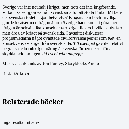
Sverige var inte neutralt i kriget, men trots det inte krigförande.
Vilka insatser gjordes från svensk sida för att stötta Finland? Hade
det svenska stödet någon betydelse? Krigsmateriel och frivilliga
gjorde insatser men frågan är om Sverige hade kunnat göra mer.
Frågan är också vilka konsekvenser kriget fick och vilka slutsatser
man drog av kriget på svensk sida. I avsnittet diskuterar
programledarna något oväntade civilförsvarsaspekter som
blev
en
konsekvens av kriget från svensk sida.
Till exempel
gav det relativt
begränsade bombkriget näring åt svenska förberedelser för att
skydda befolkningen
vid eventuella angrepp
.
Musik : Darklands av Jon Purdey, Storyblocks Audio
Bild: SA-kuva
Relaterade böcker
Inga resultat hittades.