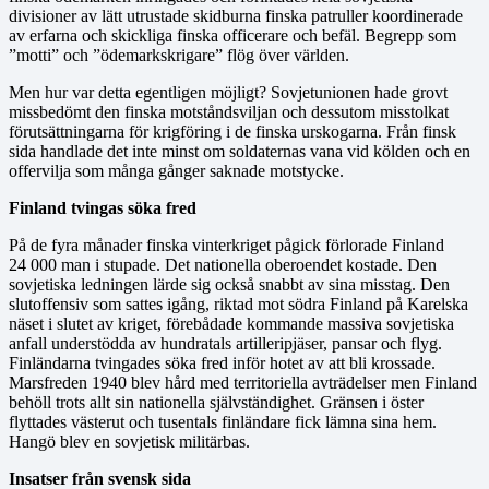
divisioner av lätt utrustade skidburna finska patruller koordinerade
av erfarna och skickliga finska officerare och befäl. Begrepp som
”motti” och ”ödemarkskrigare” flög över världen.
Men hur var detta egentligen möjligt? Sovjetunionen hade grovt
missbedömt den finska motståndsviljan och dessutom misstolkat
förutsättningarna för krigföring i de finska urskogarna. Från finsk
sida handlade det inte minst om soldaternas vana vid kölden och en
offervilja som många gånger saknade motstycke.
Finland tvingas söka fred
På de fyra månader finska vinterkriget pågick förlorade Finland
24 000 man i stupade. Det nationella oberoendet kostade. Den
sovjetiska ledningen lärde sig också snabbt av sina misstag. Den
slutoffensiv som sattes igång, riktad mot södra Finland på Karelska
näset i slutet av kriget, förebådade kommande massiva sovjetiska
anfall understödda av hundratals artilleripjäser, pansar och flyg.
Finländarna tvingades söka fred inför hotet av att bli krossade.
Marsfreden 1940 blev hård med territoriella avträdelser men Finland
behöll trots allt sin nationella självständighet. Gränsen i öster
flyttades västerut och tusentals finländare fick lämna sina hem.
Hangö blev en sovjetisk militärbas.
Insatser från svensk sida