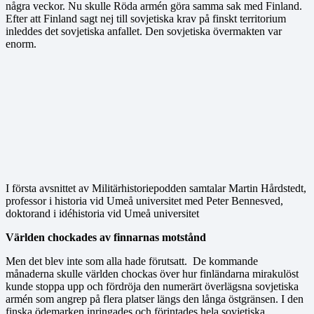
några veckor. Nu skulle Röda armén göra samma sak med Finland.
Efter att Finland sagt nej till sovjetiska krav på finskt territorium
inleddes det sovjetiska anfallet. Den sovjetiska övermakten var
enorm.
I första avsnittet av Militärhistoriepodden samtalar Martin Hårdstedt,
professor i historia vid Umeå universitet med Peter Bennesved,
doktorand i idéhistoria vid Umeå universitet
Världen chockades av finnarnas motstånd
Men det blev inte som alla hade förutsatt. De kommande
månaderna skulle världen chockas över hur finländarna mirakulöst
kunde stoppa upp och fördröja den numerärt överlägsna sovjetiska
armén som angrep på flera platser längs den långa östgränsen. I den
finska ödemarken inringades och förintades hela sovjetiska