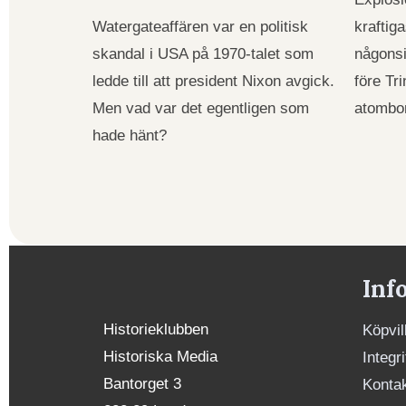
Watergateaffären var en politisk
kraftig
skandal i USA på 1970-talet som
någons
ledde till att president Nixon avgick.
före Tri
Men vad var det egentligen som
atombo
hade hänt?
Inf
Historieklubben
Köpvil
Historiska Media
Integr
Bantorget 3
Konta