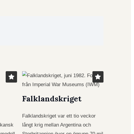
Falklandskriget
Falklandskriget var ett tio veckor
ikansk
långt krig mellan Argentina och
 modell
Storbritannien över en ögrupp 70 mil