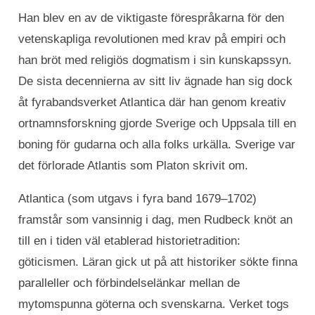
Han blev en av de viktigaste förespråkarna för den
vetenskapliga revolutionen med krav på empiri och
han bröt med religiös dogmatism i sin kunskapssyn.
De sista decennierna av sitt liv ägnade han sig dock
åt fyrabandsverket Atlantica där han genom kreativ
ortnamnsforskning gjorde Sverige och Uppsala till en
boning för gudarna och alla folks urkälla. Sverige var
det förlorade Atlantis som Platon skrivit om.
Atlantica (som utgavs i fyra band 1679–1702)
framstår som vansinnig i dag, men Rudbeck knöt an
till en i tiden väl etablerad historietradition:
göticismen. Läran gick ut på att historiker sökte finna
paralleller och förbindelselänkar mellan de
mytomspunna göterna och svenskarna. Verket togs