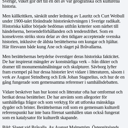
Sverige, vilket gör det till en del av vår geografiska och kulturella
historia.
Men källkritiken, särskilt under ledning av Lauritz och Curt Weibull
under 1900-talet förändrade historieskrivningen i Sverige radikalt.
Historiska källor började bedömas utifrån kriterier som närhet till
händelserna, beroendeförhållanden och tendensfrihet. Som en
konsekvens ströks stora delar av den tidigare accepterade svenska
historien, inklusive de äldsta berättelserna om kungar och hjältar.
Här försvann både kung Ane och slaget på Bråvallarna.
Men berättelsernas betydelse överstiger deras historiska fakticitet.
De har inspirerat mängder av konstnärliga verk – från dikter och
dramer till monumentalmålningar och skulpturer. Sävborg lyfter
fram exempel på hur dessa historier levt vidare i litteraturen, såsom i
verk av August Strindberg och Erik Johan Stagnelius, och hur de en
gång fungerade som gemensamma referenser i samhällsdebatten.
Vidare beskriver han hur konst och litteratur ofta har omformat och
berikat dessa berättelser. De har använts som allegorier för
samhälleliga frågor och som verktyg för att utforska mänskliga
dygder och brister. Berättelsernas roll som en gemensam kulturell
referenspunkt har inte bara förenat samhällen utan också fungerat
som en katalysator för kulturellt skapande.
Bild: Slaget vid Bråvalla. Av August Malmström, Östergötalands