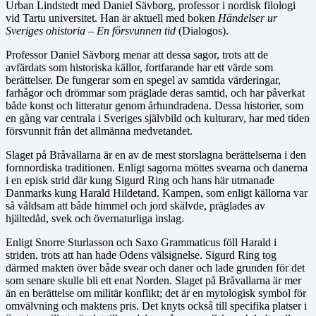
Urban Lindstedt med Daniel Sävborg, professor i nordisk filologi
vid Tartu universitet. Han är aktuell med boken
Händelser ur
Sveriges ohistoria – En försvunnen tid
(Dialogos).
Professor Daniel Sävborg menar att dessa sagor, trots att de
avfärdats som historiska källor, fortfarande har ett värde som
berättelser. De fungerar som en spegel av samtida värderingar,
farhågor och drömmar som präglade deras samtid, och har påverkat
både konst och litteratur genom århundradena. Dessa historier, som
en gång var centrala i Sveriges självbild och kulturarv, har med tiden
försvunnit från det allmänna medvetandet.
Slaget på Bråvallarna är en av de mest storslagna berättelserna i den
fornnordiska traditionen. Enligt sagorna möttes svearna och danerna
i en episk strid där kung Sigurd Ring och hans här utmanade
Danmarks kung Harald Hildetand. Kampen, som enligt källorna var
så våldsam att både himmel och jord skälvde, präglades av
hjältedåd, svek och övernaturliga inslag.
Enligt Snorre Sturlasson och Saxo Grammaticus föll Harald i
striden, trots att han hade Odens välsignelse. Sigurd Ring tog
därmed makten över både svear och daner och lade grunden för det
som senare skulle bli ett enat Norden. Slaget på Bråvallarna är mer
än en berättelse om militär konflikt; det är en mytologisk symbol för
omvälvning och maktens pris. Det knyts också till specifika platser i