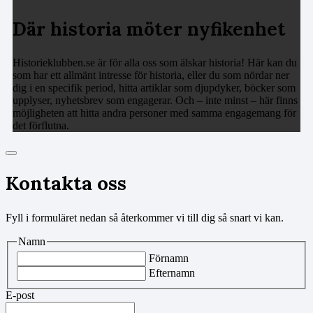
Där historia möter nyfikenhet
Historieklubben.se är för alla oss som älskar historia! Här kan du
som har ett allmänt intresse för historia, eller du som nördar ner
dig i en specifik period, hitta artiklar som djupdyker, böcker som
upplyser, nyhetsbrev som engagerar. Och – inte minst – här finns
möjligheten att hitta andra personer med samma engagemang för
det förflutna.
Kontakta oss
Fyll i formuläret nedan så återkommer vi till dig så snart vi kan.
Namn
Förnamn
Efternamn
E-post