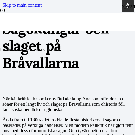
Skip to main content
Sparad
Sparad
Sparad
Sparad
Sagokungar och
slaget på
Produkt
har lagts i din varukorg.
Bråvallarna
När källkritiska historiker avfärdade kung Ane som offrade sina
söner för ett långt liv och slaget på Bråvallarna som ohistoria föll
fantastiska berättelser i glömska.
Ända fram till 1800-talet trodde de flesta historiker att sagorna
baserades på verkliga händelser. Men modern källkritik har gjort rent
hus med dessa fornnordiska sagor. Och tyvärr helt rensat bort