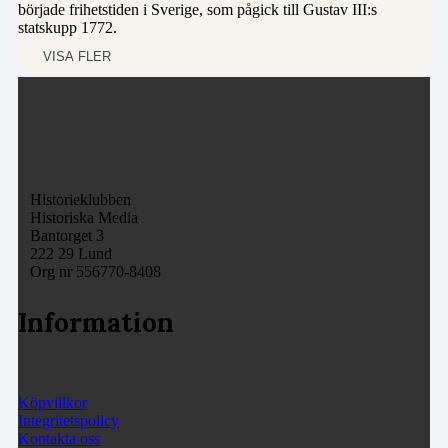
började frihetstiden i Sverige, som pågick till Gustav III:s
statskupp 1772.
VISA FLER
Historieklubben
Historiska Media
Bantorget 3
222 29 Lund
Org nr 556770-8408
Information
Köpvillkor
Integritetspolicy
Kontakta oss