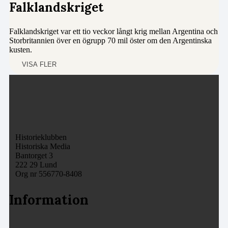
Falklandskriget
Falklandskriget var ett tio veckor långt krig mellan Argentina och
Storbritannien över en ögrupp 70 mil öster om den Argentinska
kusten.
VISA FLER
Historieklubben
Historiska Media
Bantorget 3
222 29 Lund
Org nr 556770-8408
Information