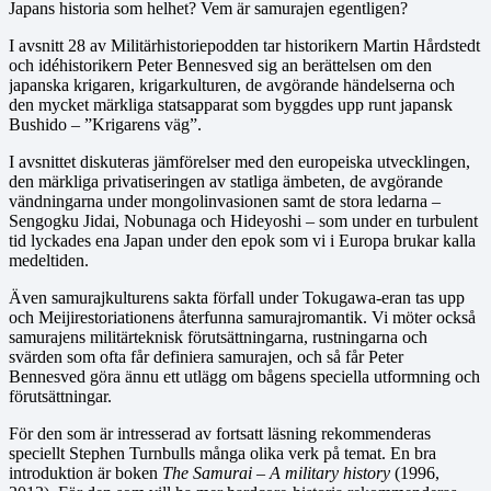
Japans historia som helhet? Vem är samurajen egentligen?
I avsnitt 28 av Militärhistoriepodden tar historikern Martin Hårdstedt
och idéhistorikern Peter Bennesved sig an berättelsen om den
japanska krigaren, krigarkulturen, de avgörande händelserna och
den mycket märkliga statsapparat som byggdes upp runt japansk
Bushido – ”Krigarens väg”.
I avsnittet diskuteras jämförelser med den europeiska utvecklingen,
den märkliga privatiseringen av statliga ämbeten, de avgörande
vändningarna under mongolinvasionen samt de stora ledarna –
Sengogku Jidai, Nobunaga och Hideyoshi – som under en turbulent
tid lyckades ena Japan under den epok som vi i Europa brukar kalla
medeltiden.
Även samurajkulturens sakta förfall under Tokugawa-eran tas upp
och Meijirestoriationens återfunna samurajromantik. Vi möter också
samurajens militärteknisk förutsättningarna, rustningarna och
svärden som ofta får definiera samurajen, och så får Peter
Bennesved göra ännu ett utlägg om bågens speciella utformning och
förutsättningar.
För den som är intresserad av fortsatt läsning rekommenderas
speciellt Stephen Turnbulls många olika verk på temat. En bra
introduktion är boken
The Samurai – A military history
(1996,