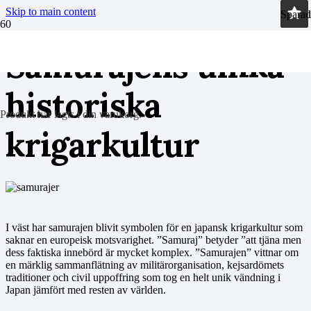
Skip to main content
Sparad
Sparad
Samurajens unika
historiska
Produkt
har lagts i din varukorg.
krigarkultur
I väst har samurajen blivit symbolen för en japansk krigarkultur som
saknar en europeisk motsvarighet. ”Samuraj” betyder ”att tjäna men
dess faktiska innebörd är mycket komplex. ”Samurajen” vittnar om
en märklig sammanflätning av militärorganisation, kejsardömets
traditioner och civil uppoffring som tog en helt unik vändning i
Japan jämfört med resten av världen.