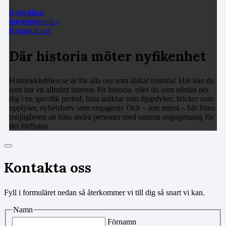
Köpvillkor
Integritetspolicy
Kontakta oss
Där historia möter nyfikenhet
Historieklubben.se är för alla oss som älskar historia! Här kan du
som har ett allmänt intresse för historia, eller du som nördar ner
dig i en specifik period, hitta artiklar som djupdyker, böcker som
upplyser, nyhetsbrev som engagerar. Och – inte minst – här finns
möjligheten att hitta andra personer med samma engagemang för
det förflutna.
Kontakta oss
Fyll i formuläret nedan så återkommer vi till dig så snart vi kan.
Namn
Förnamn