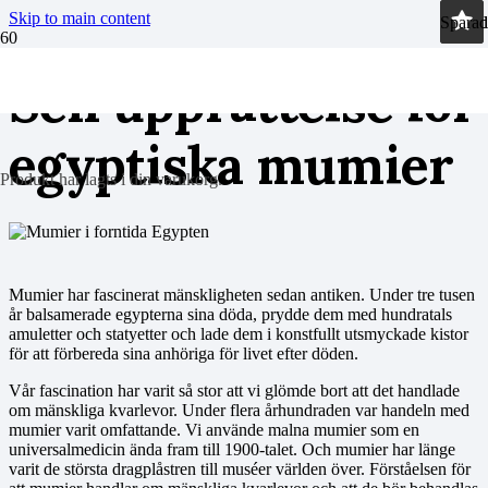
Skip to main content
Sparad
Sparad
Sen upprättelse för
egyptiska mumier
Produkt
har lagts i din varukorg.
Mumier har fascinerat mänskligheten sedan antiken. Under tre tusen
år balsamerade egypterna sina döda, prydde dem med hundratals
amuletter och statyetter och lade dem i konstfullt utsmyckade kistor
för att förbereda sina anhöriga för livet efter döden.
Vår fascination har varit så stor att vi glömde bort att det handlade
om mänskliga kvarlevor. Under flera århundraden var handeln med
mumier varit omfattande. Vi använde malna mumier som en
universalmedicin ända fram till 1900-talet. Och mumier har länge
varit de största dragplåstren till muséer världen över. Förståelsen för