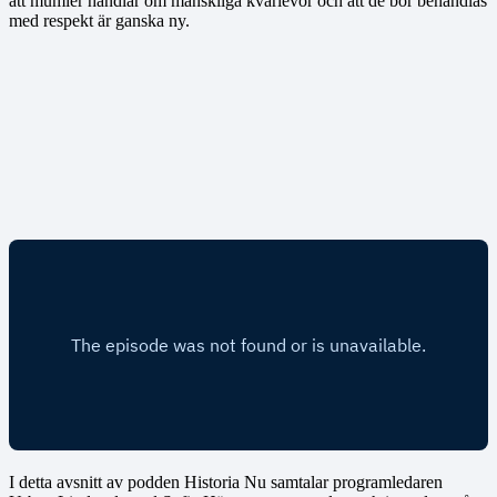
att mumier handlar om mänskliga kvarlevor och att de bör behandlas
med respekt är ganska ny.
I detta avsnitt av podden Historia Nu samtalar programledaren