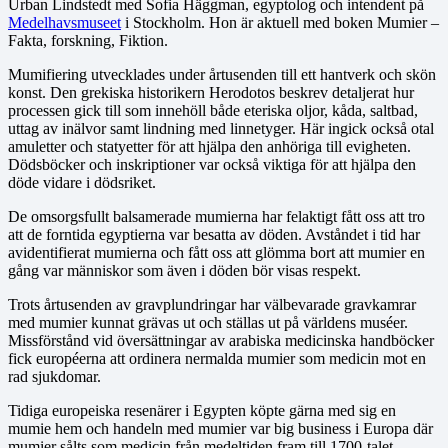
Urban Lindstedt med Sofia Häggman, egyptolog och intendent på
Medelhavsmuseet
i Stockholm. Hon är aktuell med boken Mumier –
Fakta, forskning, Fiktion.
Mumifiering utvecklades under årtusenden till ett hantverk och skön
konst. Den grekiska historikern Herodotos beskrev detaljerat hur
processen gick till som innehöll både eteriska oljor, kåda, saltbad,
uttag av inälvor samt lindning med linnetyger. Här ingick också otal
amuletter och statyetter för att hjälpa den anhöriga till evigheten.
Dödsböcker och inskriptioner var också viktiga för att hjälpa den
döde vidare i dödsriket.
De omsorgsfullt balsamerade mumierna har felaktigt fått oss att tro
att de forntida egyptierna var besatta av döden. Avståndet i tid har
avidentifierat mumierna och fått oss att glömma bort att mumier en
gång var människor som även i döden bör visas respekt.
Trots årtusenden av gravplundringar har välbevarade gravkamrar
med mumier kunnat grävas ut och ställas ut på världens muséer.
Missförstånd vid översättningar av arabiska medicinska handböcker
fick européerna att ordinera nermalda mumier som medicin mot en
rad sjukdomar.
Tidiga europeiska resenärer i Egypten köpte gärna med sig en
mumie hem och handeln med mumier var big business i Europa där
mumier sålts som medicin från medeltiden fram till 1700-talet.