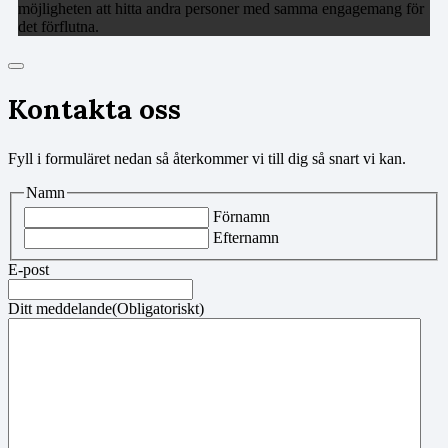
möjligheten att hitta andra personer med samma engagemang för
det förflutna.
Kontakta oss
Fyll i formuläret nedan så återkommer vi till dig så snart vi kan.
Namn
Förnamn
Efternamn
E-post
Ditt meddelande
(Obligatoriskt)