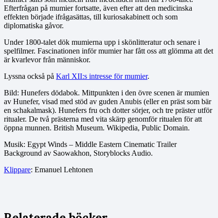
Efterfrågan på mumier fortsatte, även efter att den medicinska
effekten började ifrågasättas, till kuriosakabinett och som
diplomatiska gåvor.
Under 1800-talet dök mumierna upp i skönlitteratur och senare i
spelfilmer. Fascinationen inför mumier har fått oss att glömma att det
är kvarlevor från människor.
Lyssna också på
Karl XII:s intresse för mumier
.
Bild: Hunefers dödabok. Mittpunkten i den övre scenen är mumien
av Hunefer, visad med stöd av guden Anubis (eller en präst som bär
en schakalmask). Hunefers fru och dotter sörjer, och tre präster utför
ritualer. De två prästerna med vita skärp genomför ritualen för att
öppna munnen. British Museum. Wikipedia, Public Domain.
Musik: Egypt Winds – Middle Eastern Cinematic Trailer
Background av Saowakhon, Storyblocks Audio.
Klippare
: Emanuel Lehtonen
Relaterade böcker