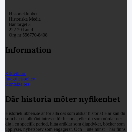
Historieklubben
Historiska Media
Bantorget 3
222 29 Lund
Org nr 556770-8408
Information
Köpvillkor
Integritetspolicy
Kontakta oss
Där historia möter nyfikenhet
Historieklubben.se är för alla oss som älskar historia! Här kan du
som har ett allmänt intresse för historia, eller du som nördar ner
dig i en specifik period, hitta artiklar som djupdyker, böcker som
upplyser, nyhetsbrev som engagerar. Och – inte minst – här finns