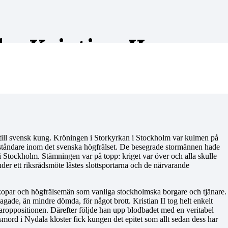
– Kristian II:s
till svensk kung. Kröningen i Storkyrkan i Stockholm var kulmen på
otståndare inom det svenska högfrälset. De besegrade stormännen hade
na i Stockholm. Stämningen var på topp: kriget var över och alla skulle
nder ett riksrådsmöte låstes slottsportarna och de närvarande
iskopar och högfrälsemän som vanliga stockholmska borgare och tjänare.
agade, än mindre dömda, för något brott. Kristian II tog helt enkelt
orgaroppositionen. Därefter följde han upp blodbadet med en veritabel
smord i Nydala kloster fick kungen det epitet som allt sedan dess har