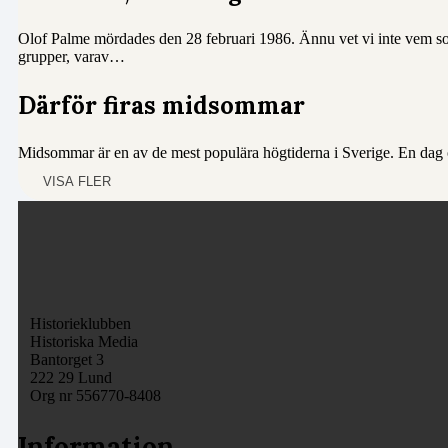
Olof Palme mördades den 28 februari 1986. Ännu vet vi inte vem so
grupper, varav…
Därför firas midsommar
Midsommar är en av de mest populära högtiderna i Sverige. En dag 
VISA FLER
Historieklubben
Historiska Media
Bantorget 3
222 29 Lund
Org nr 556770-8408
Information