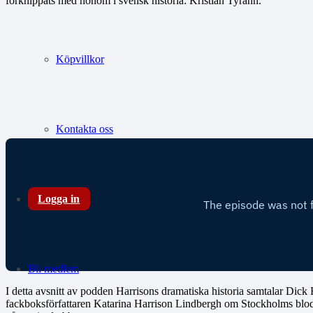
förknippats med honom i svensk historia: Kristian Tyrann.
Köpvillkor
Kontakta oss
Logga in
Bli medlem
I detta avsnitt av podden Harrisons dramatiska historia samtalar Dick H
fackboksförfattaren Katarina Harrison Lindbergh om Stockholms blodb