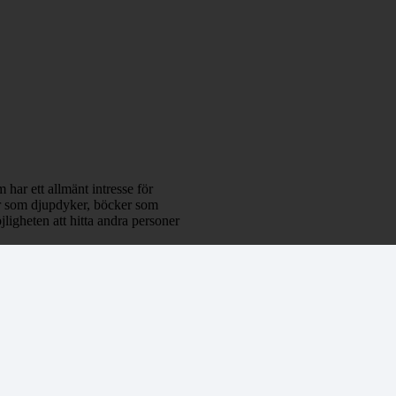
 har ett allmänt intresse för
klar som djupdyker, böcker som
ligheten att hitta andra personer