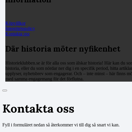
Köpvillkor
Integritetspolicy
Kontakta oss
Där historia möter nyfikenhet
Historieklubben.se är för alla oss som älskar historia! Här kan du som
historia, eller du som nördar ner dig i en specifik period, hitta arti
upplyser, nyhetsbrev som engagerar. Och – inte minst – här finns möj
med samma engagemang för det förflutna.
Kontakta oss
Fyll i formuläret nedan så återkommer vi till dig så snart vi kan.