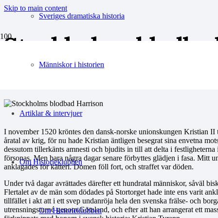
Skip to main content
Sveriges dramatiska historia
Stockholms blodbad 
hämnd
Människor i historien
Artiklar & intervjuer
I november 1520 kröntes den dansk-norske unionskungen Kristian II 
åratal av krig, för nu hade Kristian äntligen besegrat sina envetna m
dessutom tillerkänts amnesti och bjudits in till att delta i festligheter
försonas. Men bara några dagar senare förbyttes glädjen i fasa. Mitt u
Om Historieklubben
anklagades för kätteri. Domen föll fort, och straffet var döden.
Under två dagar avrättades därefter ett hundratal människor, såväl b
Flertalet av de män som dödades på Stortorget hade inte ens varit ankl
tillfället i akt att i ett svep undanröja hela den svenska frälse- och b
utrensningsturné genom Götaland, och efter att han arrangerat ett mas
Om Historieklubben