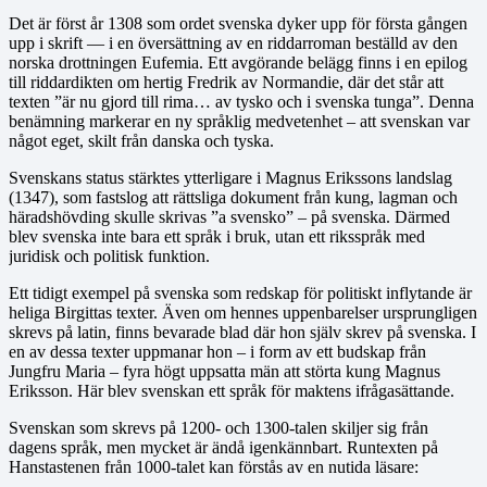
Det är först år 1308 som ordet svenska dyker upp för första gången
upp i skrift — i en översättning av en riddarroman beställd av den
norska drottningen Eufemia. Ett avgörande belägg finns i en epilog
till riddardikten om hertig Fredrik av Normandie, där det står att
texten ”är nu gjord till rima… av tysko och i svenska tunga”. Denna
benämning markerar en ny språklig medvetenhet – att svenskan var
något eget, skilt från danska och tyska.
Svenskans status stärktes ytterligare i Magnus Erikssons landslag
(1347), som fastslog att rättsliga dokument från kung, lagman och
häradshövding skulle skrivas ”a svensko” – på svenska. Därmed
blev svenska inte bara ett språk i bruk, utan ett riksspråk med
juridisk och politisk funktion.
Ett tidigt exempel på svenska som redskap för politiskt inflytande är
heliga Birgittas texter. Även om hennes uppenbarelser ursprungligen
skrevs på latin, finns bevarade blad där hon själv skrev på svenska. I
en av dessa texter uppmanar hon – i form av ett budskap från
Jungfru Maria – fyra högt uppsatta män att störta kung Magnus
Eriksson. Här blev svenskan ett språk för maktens ifrågasättande.
Svenskan som skrevs på 1200- och 1300-talen skiljer sig från
dagens språk, men mycket är ändå igenkännbart. Runtexten på
Hanstastenen från 1000-talet kan förstås av en nutida läsare: