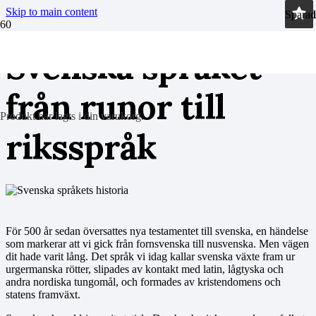
Skip to main content
Sparad
Sparad
Sparad
Sparad
Svenska språket
från runor till
Produkt
har lagts i din varukorg.
riksspråk
För 500 år sedan översattes nya testamentet till svenska, en händelse
som markerar att vi gick från fornsvenska till nusvenska. Men vägen
dit hade varit lång. Det språk vi idag kallar svenska växte fram ur
urgermanska rötter, slipades av kontakt med latin, lågtyska och
andra nordiska tungomål, och formades av kristendomens och
statens framväxt.