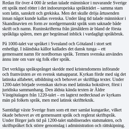
Redan för över 4 000 år sedan talade människor i nuvarande Sverige
ett språk med rötter i det indoeuropeiska språkträdet – samma stam
som latin, sanskrit och grekiska. Men det skulle dröja årtusenden
innan något kunde kallas svenska. Under lång tid talade människor i
Skandinavien en form av nordgermanskt språk som saknade både
skrift och namn. Runinskrifterna från järnåldern är bland de första
språkliga spåren, men ger begränsad inblick i vardagligt språkbruk.
På 1000-talet var språket i Svealand och Götaland i stort sett
enhetligt. I isländska källor kallades det dansk tunga – ett
gemensamt namn för nordbornas språk. Termen svenska användes
ännu inte om vare sig folk eller språk.
Det verkliga språksprånget skedde med kristendomens införande
och framväxten av en svensk statsapparat. Kyrkan förde med sig det
latinska alfabetet, utbildning och behovet av skriftliga texter. Under
1200-talet började svenskan skrivas med latinska bokstäver, först i
juridiska sammanhang. Den äldsta kända texten är Äldre
Västgötalagen från 1220-talet – en lagtext nedtecknad av kyrkans
män på folkets språk, men med latinsk skriftteknik.
Samtidigt växte Sverige fram som ett mer samlat kungarike, vilket
ökade behovet av ett gemensamt språk och reglerat skriftspråk.
Under Birger jarls tid på 1200-talet stabiliserades statsmakten, och
skriftspråket fick större genomslag i administration och rättskipning.