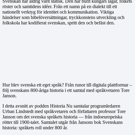
Svenskan har aldrig varit statisk. Den har burit kungars lagar, folkets
röster och samtidens idéer. Från ett namn på en dialekt till ett
nationellt verktyg för identitet och kommunikation. Viktiga
händelser som bibelöversättningar, tryckkonstens utveckling och
folkskola har kodifierat svenskan, spritt den och befäst den.
Hur blev svenska ett eget språk? Från runor till digitala plattformar –
följ svenskans 800-åriga historia i ett samtal med språkvetaren Tore
Janson.
I detta avsnitt av podden Historia Nu samtalar programledaren
Urban Lindstedt med språkvetaren och författaren professor Tore
Janson om det svenska språkets historia — från indoeuropeiska
rötter till 1900-talet. Samtalet utgår från Jansons bok Svenskans
historia: språkets roll under 800 år.