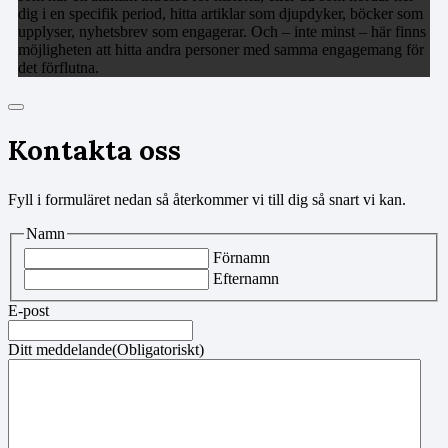
dig i en specifik period, hitta artiklar som djupdyker, böcker som
upplyser, nyhetsbrev som engagerar. Och – inte minst – här finns
möjligheten att hitta andra personer med samma engagemang för
det förflutna.
Kontakta oss
Fyll i formuläret nedan så återkommer vi till dig så snart vi kan.
Namn
Förnamn
Efternamn
E-post
Ditt meddelande
(Obligatoriskt)