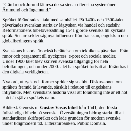
”Gärdar och Jorund lät resa dessa stenar efter sina systersöner
Ärnmund och Ingemund.”
Språket förändrades i takt med samhället. På 1400- och 1500-talen
påverkades svenskan starkt av lågtyskan via handel och stadsliv.
Reformationens bibelöversättning 1541 gjorde svenska till kyrkans
språk. Senare sekler såg nya influenser från franskan, engelskan och
globaliseringens språk.
Svenskans historia är också berättelsen om teknikens påverkan. Från
runor och pergament till tryckpress, e-post och sociala medier.
Under 1900-talet blev skriven svenska tillgänglig för hela
befolkningen, och under 2000-talet har språket fortsatt att förändras i
den digitala verkligheten.
Nya ord, uttryck och former sprider sig snabbt. Diskussionen om
språkets framtid är levande, särskilt i relation till engelskans
inflytande. Men svenskans historia visar att förändring inte är ett hot
– det är själva språkets natur.
Bildtext: Genesis ur
Gustav Vasas bibel
från 1541, den första
fullständiga bibeln på svenska. Översättningen bidrog starkt till att
standardisera skriftspråket och lade grunden för modern svenska
under tidigmodern tid. Litteraturbanken. Public Domain.