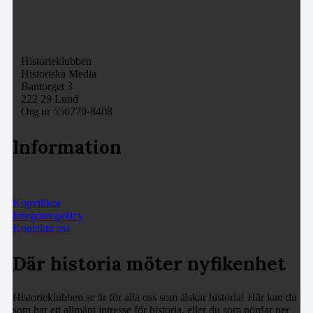
Historieklubben
Historiska Media
Bantorget 3
222 29 Lund
Org nr 556770-8408
Information
Köpvillkor
Integritetspolicy
Kontakta oss
Där historia möter nyfikenhet
Historieklubben.se är för alla oss som älskar historia! Här kan du
som har ett allmänt intresse för historia, eller du som nördar ner