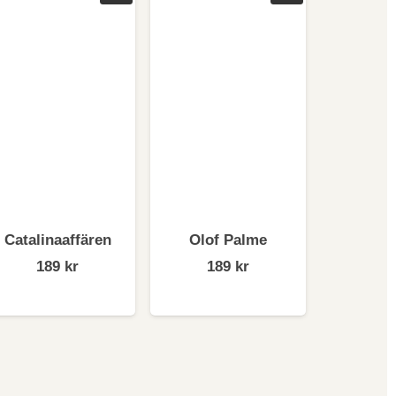
om på olika sätt starkt påverkat Sverige och
svenska politiken. Han var i Damaskus 1979-
örutsåg kommande decenniers
ängesrevolutionen i Kina som lade grunden för
m föreläsare, folkbildare och författare.
Catalinaaffären
Olof Palme
189
kr
189
kr