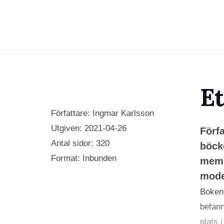
Et
Författare: Ingmar Karlsson
Utgiven:
2021-04-26
Förfa
Antal sidor:
320
böck
Format: Inbunden
memo
moder
Boken 
befann
plats 