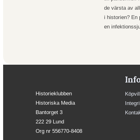
de värsta av a
i historien? En
en infektions
Inf
Historieklubben
Köpvil
Historiska Media
Integr
Bantorget 3
Konta
222 29 Lund
Org nr 556770-8408