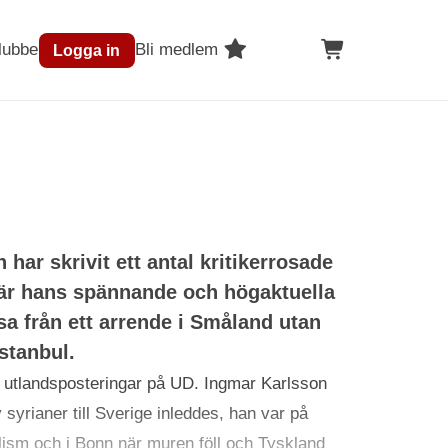
lubben
Bli medlem
Logga in
har skrivit ett antal kritikerrosade
är hans spännande och högaktuella
a från ett arrende i Småland utan
stanbul.
a utlandsposteringar på UD. Ingmar Karlsson
yrianer till Sverige inleddes, han var på
alism och i Bonn när muren föll och Tyskland