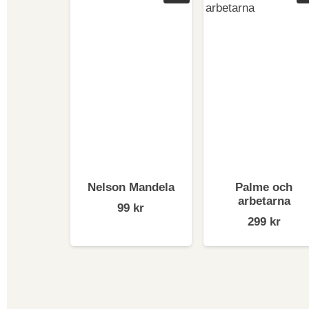
Bruno
Flera 
vars k
1983 n
integr
dagens
I ett 
Nelson Mandela
Palme och
arbetarna
99
kr
299
kr