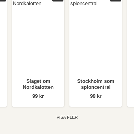
 Kreisky, Moshe Dayan, Václav Havel och många andra.
av Ingmar Karlssons placeringar sammanföll med skeenden s
onsekvenser Karlsson beskriver med en kritisk syn på den 
är invandringen av syrianer till Sverige började och han f
ationsutmaningar. I Beijing iakttog han reaktionerna på bakl
 aggressiva statskapitalism.
avslutande kapitel beskriver Karlsson också sin verksamhet so
Slaget om
Stockholm som
Nordkalotten
spioncentral
99
kr
99
kr
VISA FLER