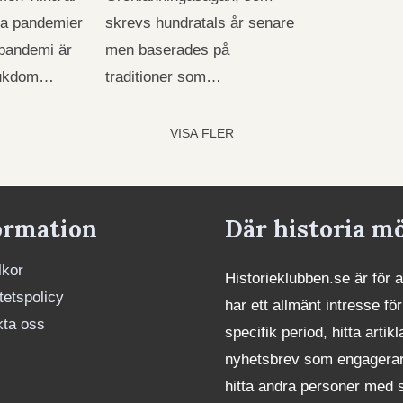
lla pandemier
skrevs hundratals år senare
 pandemi är
men baserades på
sjukdom…
traditioner som…
VISA FLER
ormation
Där historia m
lkor
Historieklubben.se är för 
itetspolicy
har ett allmänt intresse för
kta oss
specifik period, hitta art
nyhetsbrev som engagerar. 
hitta andra personer med 