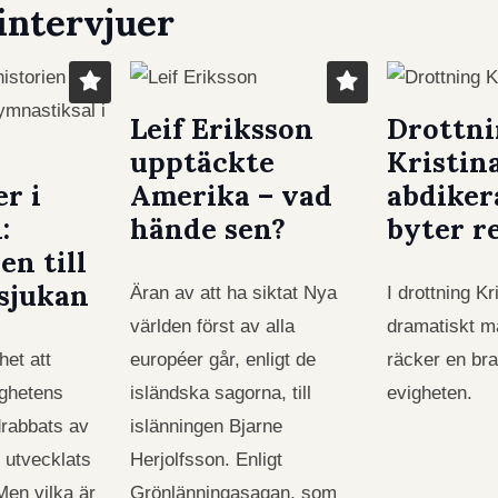
intervjuer
Leif Eriksson
Drottni
upptäckte
Kristin
r i
Amerika – vad
abdiker
:
hände sen?
byter r
en till
sjukan
Äran av att ha siktat Nya
I drottning Kr
världen först av alla
dramatiskt m
het att
européer går, enligt de
räcker en bra
ghetens
isländska sagorna, till
evigheten.
 drabbats av
islänningen Bjarne
 utvecklats
Herjolfsson. Enligt
 Men vilka är
Grönlänningasagan, som