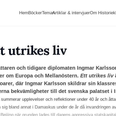
Hem
Böcker
Teman
Artiklar & intervjuer
Om Historiek
t utrikes liv
ttaren och tidigare diplomaten Ingmar Karlsson 
er om Europa och Mellanöstern.
Ett utrikes liv
arer, där Ingmar Karlsson skildrar sin klassres
na bekvämligheter till det svenska palatset i I
summerar upplevelser och reflektioner under 40 år och ått
 sig bland annat i Damaskus under de år då invandringen av s
i Beijing när grunden lades till dagens aggressiva statskapit