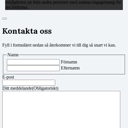
möjligheten att hitta andra personer med samma engagemang för
det förflutna.
Kontakta oss
Fyll i formuläret nedan så återkommer vi till dig så snart vi kan.
Namn
Förnamn
Efternamn
E-post
Ditt meddelande
(Obligatoriskt)