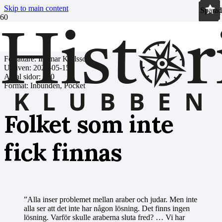
Skip to main content
Sparad
Sparad
Sparad
Sparad
Sparad
Sparad
Sparad
Sparad
Sparad
Sparad
Sparad
Författare: Ingmar Karlsson
Utgiven:
2023-05-15
Antal sidor:
320
Format: Inbunden, Pocket
Folket som inte
fick finnas
”Alla inser problemet mellan araber och judar. Men inte
alla ser att det inte har någon lösning. Det finns ingen
lösning. Varför skulle araberna sluta fred? … Vi har