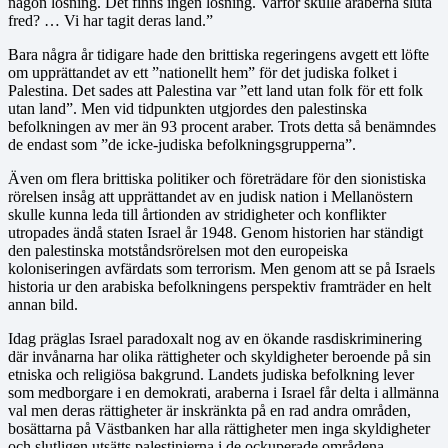
någon lösning. Det finns ingen lösning. Varför skulle araberna sluta
fred? … Vi har tagit deras land.”
Bara några år tidigare hade den brittiska regeringens avgett ett löfte
om upprättandet av ett ”nationellt hem” för det judiska folket i
Palestina. Det sades att Palestina var ”ett land utan folk för ett folk
utan land”. Men vid tidpunkten utgjordes den palestinska
befolkningen av mer än 93 procent araber. Trots detta så benämndes
de endast som ”de icke-judiska befolkningsgrupperna”.
Även om flera brittiska politiker och företrädare för den sionistiska
rörelsen insåg att upprättandet av en judisk nation i Mellanöstern
skulle kunna leda till årtionden av stridigheter och konflikter
utropades ändå staten Israel år 1948. Genom historien har ständigt
den palestinska motståndsrörelsen mot den europeiska
koloniseringen avfärdats som terrorism. Men genom att se på Israels
historia ur den arabiska befolkningens perspektiv framträder en helt
annan bild.
Idag präglas Israel paradoxalt nog av en ökande rasdiskriminering
där invånarna har olika rättigheter och skyldigheter beroende på sin
etniska och religiösa bakgrund. Landets judiska befolkning lever
som medborgare i en demokrati, araberna i Israel får delta i allmänna
val men deras rättigheter är inskränkta på en rad andra områden,
bosättarna på Västbanken har alla rättigheter men inga skyldigheter
och slutligen utsätts palestinierna i de ockuperade områdena