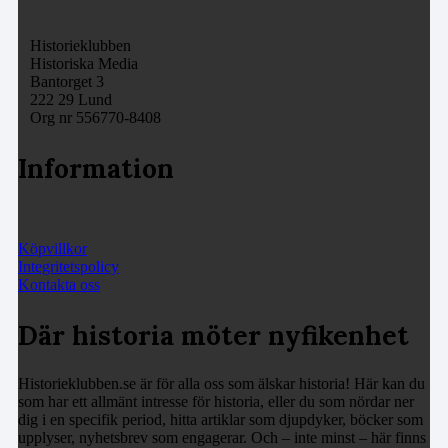
Historieklubben
Historiska Media
Bantorget 3
222 29 Lund
Org nr 556770-8408
Information
Köpvillkor
Integritetspolicy
Kontakta oss
Där historia möter nyfikenhet
Historieklubben.se är för alla oss som älskar historia! Här kan du
som har ett allmänt intresse för historia, eller du som nördar ner
dig i en specifik period, hitta artiklar som djupdyker, böcker som
upplyser, nyhetsbrev som engagerar. Och – inte minst – här finns