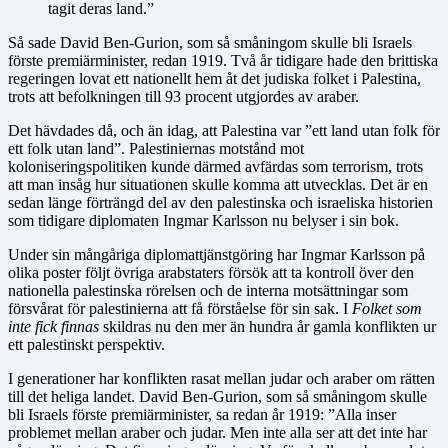
tagit deras land.”
Så sade David Ben-Gurion, som så småningom skulle bli Israels
förste premiärminister, redan 1919. Två år tidigare hade den brittiska
regeringen lovat ett nationellt hem åt det judiska folket i Palestina,
trots att befolkningen till 93 procent utgjordes av araber.
Det hävdades då, och än idag, att Palestina var ”ett land utan folk för
ett folk utan land”. Palestiniernas motstånd mot
koloniseringspolitiken kunde därmed avfärdas som terrorism, trots
att man insåg hur situationen skulle komma att utvecklas. Det är en
sedan länge förträngd del av den palestinska och israeliska historien
som tidigare diplomaten Ingmar Karlsson nu belyser i sin bok.
Under sin mångåriga diplomattjänstgöring har Ingmar Karlsson på
olika poster följt övriga arabstaters försök att ta kontroll över den
nationella palestinska rörelsen och de interna motsättningar som
försvårat för palestinierna att få förståelse för sin sak. I
Folket som
inte fick finnas
skildras nu den mer än hundra år gamla konflikten ur
ett palestinskt perspektiv.
I generationer har konflikten rasat mellan judar och araber om rätten
till det heliga landet. David Ben-Gurion, som så småningom skulle
bli Israels förste premiärminister, sa redan år 1919: ”Alla inser
problemet mellan araber och judar. Men inte alla ser att det inte har