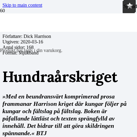
Skip to main content
Sparad
Sparad
Sparad
Sparad
Sparad
Sparad
Sparad
Sparad
Sparad
Sparad
Sparad
Författare: Dick Harrison
Utgiven:
2020-03-16
Antal sidor:
168
Produkt
har lagts i din varukorg.
Format: Mjukband
Hundraårskriget
»Med en beundransvärt komprimerad prosa
frammanar Harrison kriget där kungar följer på
kungar och fältslag på fältslag. Boken är
påfallande lättläst och texten sprängfylld av
innehåll. Det bidrar till att göra skildringen
spännande.« BTJ