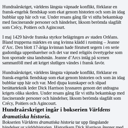
Hundraårskriget, världens längsta väpnade konflikt, förklarar en
fransk-engelsk fiendskap som ekat genom historien och som än idag
bubblar upp här och var. Under resans gång får vi stifta bekantskap
med fascinerande personer och händelser, liksom berömda slagfält
som Crécy, Poitiers och Agincourt.
I maj 1429 hävde franska styrkor belägringen av staden Orléans.
Bland trupperna märktes en ung kvinna klädd i rustning – Jeanne
d’Arc. Den blott 17-åriga kvinnan hade förutsett segern i en serie
gudomliga uppenbarelser och det var med religiös övertygelse som
hon sporrade sina landsmän. Jeanne d’Arcs intåg på scenen
sammanföll med att kriget slutligen vändes i fransk favör.
Hundraårskriget, världens längsta väpnade konflikt, förklarar en
fransk-engelsk fiendskap som ekat genom historien och som än idag
bubblar upp här och var. Med djupa kunskaper och slipad
berättarteknik leder Dick Harrison lyssnaren genom det utdragna
krigets olika skeden. Under resans gång får vi stifta bekantskap med
fascinerande personer och händelser, liksom berömda slagfält som
Crécy, Poitiers och Agincourt.
Hundraårskriget ingår i bokserien
Världens
dramatiska historia.
Bokserien
Världens dramatiska historia
tar upp fängslande
händelser ur världshistorien. Historikern Dick Harrison återger med