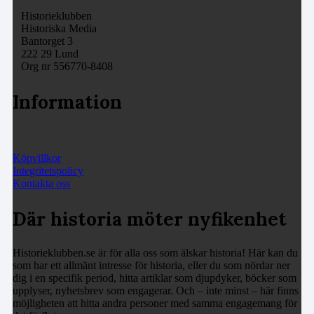
Historieklubben
Historiska Media
Bantorget 3
222 29 Lund
Org nr 556770-8408
Information
Köpvillkor
Integritetspolicy
Kontakta oss
Där historia möter nyfikenhet
Historieklubben.se är för alla oss som älskar historia! Här kan du
som har ett allmänt intresse för historia, eller du som nördar ner
dig i en specifik period, hitta artiklar som djupdyker, böcker som
upplyser, nyhetsbrev som engagerar. Och – inte minst – här finns
möjligheten att hitta andra personer med samma engagemang för