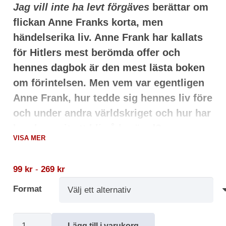
Jag vill inte ha levt förgäves
berättar om
flickan Anne Franks korta, men
händelserika liv. Anne Frank har kallats
för Hitlers mest berömda offer och
hennes dagbok är den mest lästa boken
om förintelsen. Men vem var egentligen
Anne Frank, hur tedde sig hennes liv före
och under andra världskriget och hur har
hon kommit att bli så berömd?
VISA MER
Denna bok berättar på ett levande och lättillgängligt
sätt om Anne Franks liv, om flykten från Tyskland
99
kr
-
269
kr
när Adolf Hitler tog makten, om uppväxten i
Format
Amsterdam och det ständiga hotet från nazisterna,
om hur Förintelsen tog form, om tillvaron i det
trånga, instängda gömstället och om Annes sista
Jag
Lägg till i varukorg