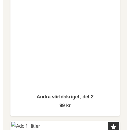
mig, jag vill leva vidare, även
efter min död!
Dessa ord skrev tonårsflickan Anne Frank på våren
1944. Då hade hon levt gömd i nästan två år. Anne
var judinna och tillsammans med sin familj försökte
hon överleva nazisternas förföljelse under andra
världskriget. Under hela denna tid skrev Anne
dagbok. Där berättade hon om sina tankar,
upplevelser och drömmar.
Andra världskriget, del 2
I augusti 1944 förråddes gömstället och invånarna
99
kr
fördes till ett koncentrationsläger. Kvar på golvet i
vindsvåningen låg Annes dagbok. Några vänner till
familjen hittade den och sparade den i hopp om att