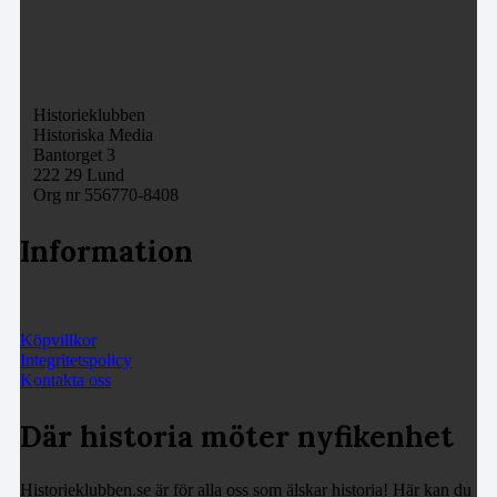
Historieklubben
Historiska Media
Bantorget 3
222 29 Lund
Org nr 556770-8408
Information
Köpvillkor
Integritetspolicy
Kontakta oss
Där historia möter nyfikenhet
Historieklubben.se är för alla oss som älskar historia! Här kan du