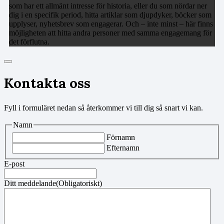
som har ett allmänt intresse för historia, eller du som nördar ner
dig i en specifik period, hitta artiklar som djupdyker, böcker som
upplyser, nyhetsbrev som engagerar. Och – inte minst – här finns
möjligheten att hitta andra personer med samma engagemang för
det förflutna.
Kontakta oss
Fyll i formuläret nedan så återkommer vi till dig så snart vi kan.
Namn
Förnamn
Efternamn
E-post
Ditt meddelande
(Obligatoriskt)