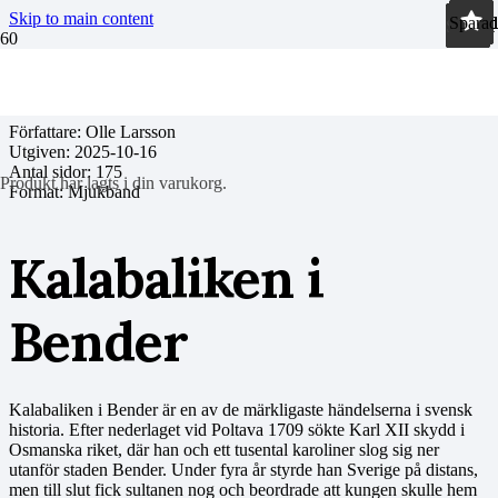
Skip to main content
Sparad
Sparad
Sparad
Sparad
Sparad
Sparad
Sparad
Sparad
Sparad
Sparad
Sparad
Författare: Olle Larsson
Utgiven:
2025-10-16
Antal sidor:
175
Produkt
har lagts i din varukorg.
Format: Mjukband
Kalabaliken i
Bender
Kalabaliken i Bender är en av de märkligaste händelserna i svensk
historia. Efter nederlaget vid Poltava 1709 sökte Karl XII skydd i
Osmanska riket, där han och ett tusental karoliner slog sig ner
utanför staden Bender. Under fyra år styrde han Sverige på distans,
men till slut fick sultanen nog och beordrade att kungen skulle hem