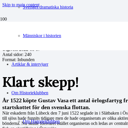
Skip to main content
Sveriges dramatiska historia
Människor i historien
Författare: Ann Pålsson (red)
Redaktör:
Ann Pålsson
Utgiven:
2022-06-07
Antal sidor:
240
Format: Inbunden
Artiklar & intervjuer
Klart skepp!
Om Historieklubben
År 1522 köpte Gustav Vasa ett antal örlogsfartyg f
startskottet för den svenska flottan.
När eskadern från Lübeck den 7 juni 1522 seglade in i Slätbaken i Öster
till sjöss hade funnits tidigare men de hade organiserats av olika ak
Om Historieklubben
bönderna. Nu skulle försvaret istället organiseras och ledas av centralm