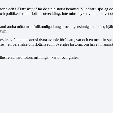
toria och i
Klart skepp!
får de sin historia berättad. Vi deltar i sjöslag o
 politikens roll i flottans utveckling. Inte minst dyker vi ner i havet o
bland andra möta maktfullkomliga kungar och egensinniga amiraler, hjä
stym.
består av femton texter skrivna av tolv författare, var och en med sin sp
lse – en berättelse om flottans roll i Sveriges historia; om havet, männi
lustrerad med foton, målningar, kartor och grafer.