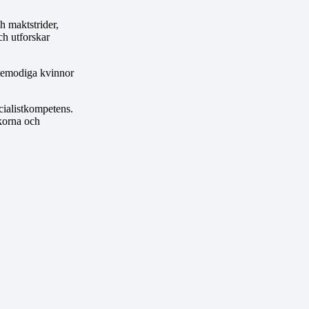
ch maktstrider,
ch utforskar
ltemodiga kvinnor
ecialistkompetens.
skorna och