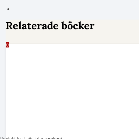
Relaterade böcker
0
Produkt
har lagts i din varukorg.