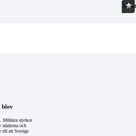
Sparad
Sparad
Sparad
Sparad
Sparad
Sparad
Sparad
Sparad
Sparad
Sparad
Sparad
 blev
. Militära styrkor
v städerna och
till att Sverige