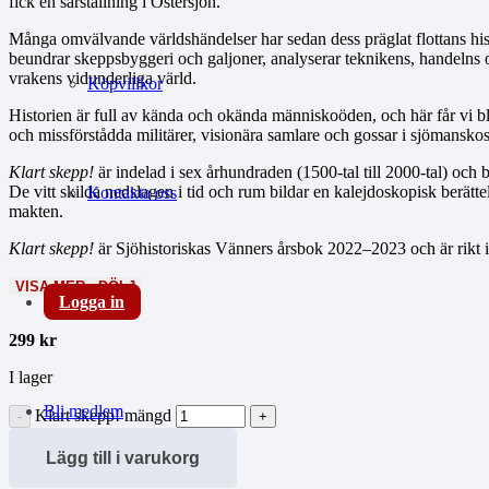
fick en särställning i Östersjön.
Många omvälvande världshändelser har sedan dess präglat flottans his
beundrar skeppsbyggeri och galjoner, analyserar teknikens, handelns och
vrakens vidunderliga värld.
Köpvillkor
Historien är full av kända och okända människoöden, och här får vi 
och missförstådda militärer, visionära samlare och gossar i sjömansko
Klart skepp!
är indelad i sex århundraden (1500-tal till 2000-tal) och 
De vitt skilda nedslagen i tid och rum bildar en kalejdoskopisk berätte
Kontakta oss
makten.
Klart skepp!
är Sjöhistoriskas Vänners årsbok 2022–2023 och är rikt il
VISA MER
DÖLJ
Logga in
299
kr
I lager
Bli medlem
Klart skepp! mängd
Lägg till i varukorg