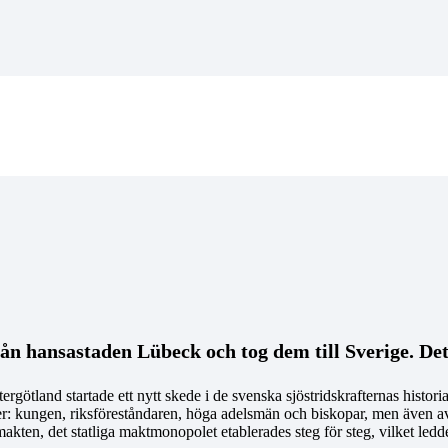
rån hansastaden Lübeck och tog dem till Sverige. Det
götland startade ett nytt skede i de svenska sjöstridskrafternas historia
törer: kungen, riksföreståndaren, höga adelsmän och biskopar, men även a
akten, det statliga maktmonopolet etablerades steg för steg, vilket ledde 