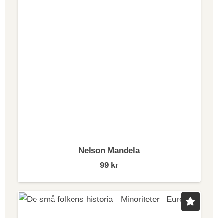
Vasatidens dramatiska skeenden, maktspelen och
uppgörelserna om den svenska tronen.
Kvinnorna runt Vasatronen tillhörde rikets elit,
högadel och kungafamilj, och var verksamma i en
miljö där politik var en del av vardagen. Deras
ställning och nätverk gav dem möjligheter i en
patriarkal värld – men det politiska spelet fick också
konsekvenser.
Nelson Mandela
99
kr