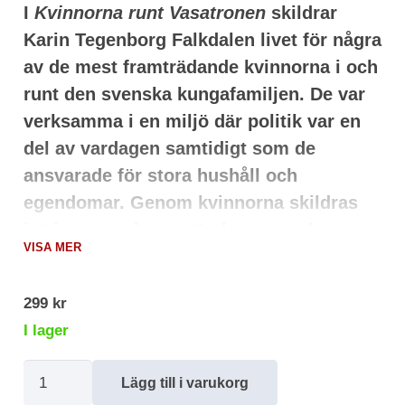
I
Kvinnorna runt Vasatronen
skildrar
Karin Tegenborg Falkdalen livet för några
av de mest framträdande kvinnorna i och
runt den svenska kungafamiljen. De var
verksamma i en miljö där politik var en
del av vardagen samtidigt som de
ansvarade för stora hushåll och
egendomar. Genom kvinnorna skildras
intrigerna och uppgörelserna under
VISA MER
Vasatiden, men också vänskap, kärlek
och familjeliv.
299
kr
Vi möter gestalter som Kristina Gyllenstierna, som
I lager
ledde försvaret av Stockholm före blodbadet 1520,
hennes sonhustru Märta Leijonhufvud som miste sin
Kvinnorna
Lägg till i varukorg
man och två söner vid
Sturemorden 1567
, liksom
runt