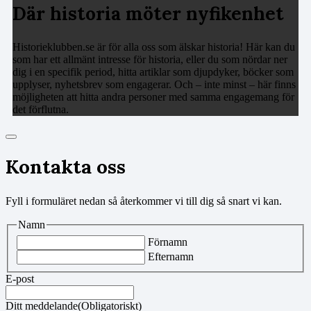
Där historia möter nyfikenhet
Historieklubben.se är för alla oss som älskar historia! Här kan du
som har ett allmänt intresse för historia, eller du som nördar ner
dig i en specifik period, hitta artiklar som djupdyker, böcker som
upplyser, nyhetsbrev som engagerar. Och – inte minst – här finns
möjligheten att hitta andra personer med samma engagemang för
det förflutna.
Kontakta oss
Fyll i formuläret nedan så återkommer vi till dig så snart vi kan.
Namn
Förnamn
Efternamn
E-post
Ditt meddelande
(Obligatoriskt)