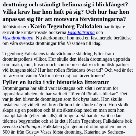
drottning och ständigt befinna sig i blickfånget?
Vilka krav har hon haft på sig? Och hur har hon
anpassat sig för att motsvara förväntningarna?
Karin Tegenborg Falkdalen
Idéhistorikern
har tidigare
skrivit de kritikerrosade böckerna
Vasadöttrarna
och
Vasadrottningen
. Nu återkommer hon med en fascinerade berättelse
om våra svenska drottningar från Vasatiden till idag.
Tegenborg Falkdalens tankeväckande skildring lyfter fram
drottningrollens villkor. Hur skulle den ideala drottningen uppträda
som maka, mor, husmor och som representativ och politisk partner
vid kungens sida? Hur har rollen förändrats över tid? Och vad är det
för arv som väntar Victoria den dag hon ärver tronen?
Fyller en lucka i vår historiska litteratur
Drottningarna har alltid varit iakttagna och stått i centrum för
uppmärksamheten, de har varit ett ”föremål för allas blickar”. Det
var ju den blivande drottningen som fick byta land. Hon skulle
installera sig vid ett nytt hov där hon inte kände någon. Hon skulle
skapa sig en position och få sitt äktenskap med en man som hon
knappt kände (eller inte alls) att fungera. Så har det varit sedan
tidernas begynnelse och så är det i Karin Tegenborg Falkdalens bok
Svenska drottningar
. Falkdalen går igenom drottningrollen under
500 år, från Gustav Vasas första drottning, Katarina av Sachsen-