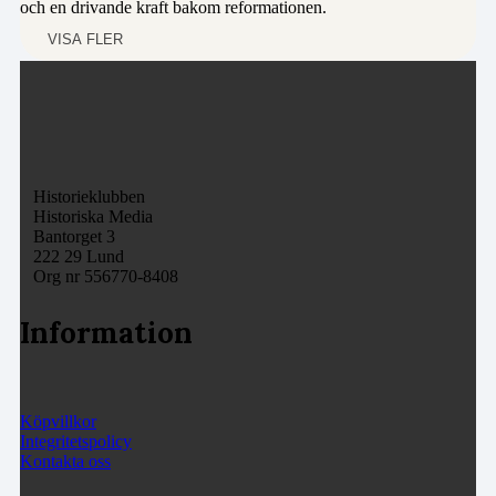
och en drivande kraft bakom reformationen.
VISA FLER
Historieklubben
Historiska Media
Bantorget 3
222 29 Lund
Org nr 556770-8408
Information
Köpvillkor
Integritetspolicy
Kontakta oss