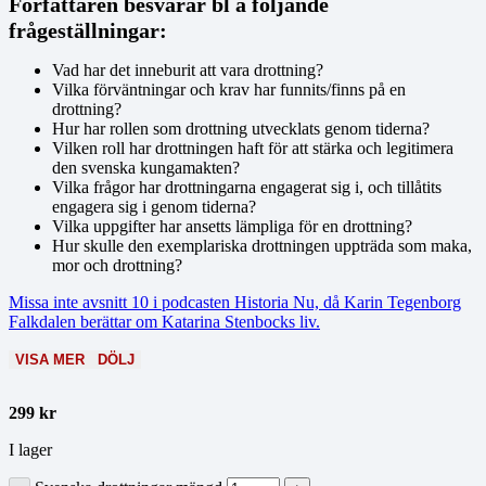
Författaren besvarar bl a följande
frågeställningar:
Vad har det inneburit att vara drottning?
Vilka förväntningar och krav har funnits/finns på en
drottning?
Hur har rollen som drottning utvecklats genom tiderna?
Vilken roll har drottningen haft för att stärka och legitimera
den svenska kungamakten?
Vilka frågor har drottningarna engagerat sig i, och tillåtits
engagera sig i genom tiderna?
Vilka uppgifter har ansetts lämpliga för en drottning?
Hur skulle den exemplariska drottningen uppträda som maka,
mor och drottning?
Missa inte avsnitt 10 i podcasten Historia Nu, då Karin Tegenborg
Falkdalen berättar om Katarina Stenbocks liv.
VISA MER
DÖLJ
299
kr
I lager