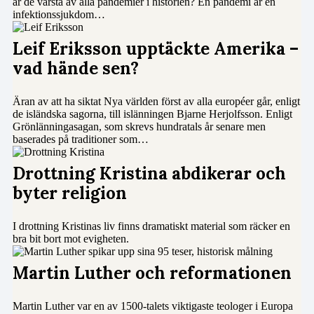
är de värsta av alla pandemier i historien? En pandemi är en
infektionssjukdom…
Leif Eriksson upptäckte Amerika –
vad hände sen?
Äran av att ha siktat Nya världen först av alla européer går, enligt
de isländska sagorna, till islänningen Bjarne Herjolfsson. Enligt
Grönlänningasagan, som skrevs hundratals år senare men
baserades på traditioner som…
Drottning Kristina abdikerar och
byter religion
I drottning Kristinas liv finns dramatiskt material som räcker en
bra bit bort mot evigheten.
Martin Luther och reformationen
Martin Luther var en av 1500-talets viktigaste teologer i Europa