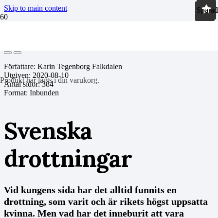
Skip to main content
Sparad
Sparad
Sparad
Sparad
Sparad
Sparad
Sparad
Sparad
Sparad
Sparad
Sparad
Författare: Karin Tegenborg Falkdalen
Utgiven:
2020-08-10
Produkt
har lagts i din varukorg.
Antal sidor:
384
Format: Inbunden
Svenska
drottningar
Vid kungens sida har det alltid funnits en
drottning, som varit och är rikets högst uppsatta
kvinna. Men vad har det inneburit att vara