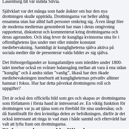
Lauenburg till vår nutida Silvia.
Självklart var det många som hade åsikter om hur den nya
drottningen skulle uppträda. Drottningarna var heller aldrig
ensamma utan har alltid haft personer omkring sig. Även långt före
de moderna mediernas genombrott har man i deras omgivning
rapporterat, diskuterat och kommenterat kring drottningarna och
deras ageranden. Och idag lever de kungliga kvinnorna sina liv i
offentlighetens ljus under mer eller mindre konstant
mediebevakning. Samtidigt är kungligheterna själva aktiva på
sociala medier där de presenterar valda bilder av sig själva.
Det förborgerligandet av kungafamiljen som inleddes under 1800-
talet innebar också en svårare balansgång mellan att vara å ena sidan
”kunglig” och å andra sidan ”vanlig”, likaså har den ökade
mediebevakningen inneburit att kungligheternas privatliv alltmer
hamnat i fokus. Hur har detta påverkat drottningens roll och
uppgifter?
Det är också den officiella bild som ges och skapas av drottningarna
som författaren i första hand är intresserad av. En viktig funktion för
drottningen var ju att tjäna som en förebild för sina undersåtar, och
då framförallt för den kvinnliga delen av befolkningen, därför är det
också intressant att ringa in vad man i både samtid och eftervärld har
valt att lyfta fram om drottningarna.