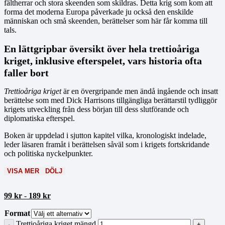
fältherrar och stora skeenden som skildras. Detta krig som kom att
forma det moderna Europa påverkade ju också den enskilde
människan och små skeenden, berättelser som här får komma till
tals.
En lättgripbar översikt över hela trettioåriga
kriget, inklusive efterspelet, vars historia ofta
faller bort
Trettioåriga kriget
är en övergripande men ändå ingående och insatt
berättelse som med Dick Harrisons tillgängliga berättarstil tydliggör
krigets utveckling från dess början till dess slutförande och
diplomatiska efterspel.
Boken är uppdelad i sjutton kapitel vilka, kronologiskt indelade,
leder läsaren framåt i berättelsen såväl som i krigets fortskridande
och politiska nyckelpunkter.
VISA MER
DÖLJ
99
kr
-
189
kr
Format
Trettioåriga kriget mängd