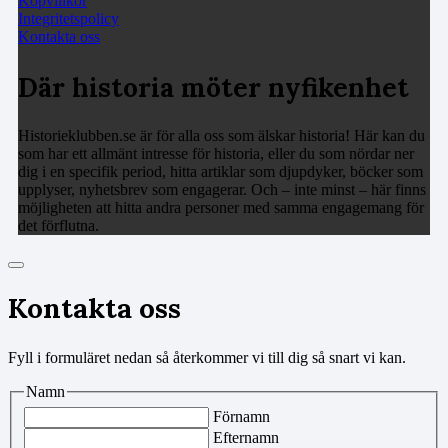
Köpvillkor
Integritetspolicy
Kontakta oss
Där historia möter nyfikenhet
Historieklubben.se är för alla oss som älskar historia! Här kan du
som har ett allmänt intresse för historia, eller du som nördar ner
dig i en specifik period, hitta artiklar som djupdyker, böcker som
upplyser, nyhetsbrev som engagerar. Och – inte minst – här finns
möjligheten att hitta andra personer med samma engagemang för
det förflutna.
Kontakta oss
Fyll i formuläret nedan så återkommer vi till dig så snart vi kan.
Namn
Förnamn
Efternamn