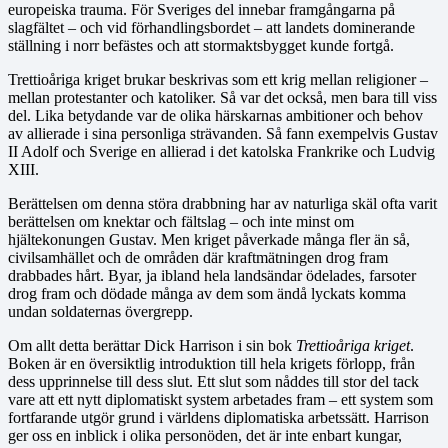
europeiska trauma. För Sveriges del innebar framgångarna på
slagfältet – och vid förhandlingsbordet ­– att landets dominerande
ställning i norr befästes och att stormaktsbygget kunde fortgå.
Trettioåriga kriget brukar beskrivas som ett krig mellan religioner –
mellan protestanter och katoliker. Så var det också, men bara till viss
del. Lika betydande var de olika härskarnas ambitioner och behov
av allierade i sina personliga strävanden. Så fann exempelvis Gustav
II Adolf och Sverige en allierad i det katolska Frankrike och Ludvig
XIII.
Berättelsen om denna störa drabbning har av naturliga skäl ofta varit
berättelsen om knektar och fältslag – och inte minst om
hjältekonungen Gustav. Men kriget påverkade många fler än så,
civilsamhället och de områden där kraftmätningen drog fram
drabbades hårt. Byar, ja ibland hela landsändar ödelades, farsoter
drog fram och dödade många av dem som ändå lyckats komma
undan soldaternas övergrepp.
Om allt detta berättar Dick Harrison i sin bok
Trettioåriga kriget
.
Boken är en översiktlig introduktion till hela krigets förlopp, från
dess upprinnelse till dess slut. Ett slut som nåddes till stor del tack
vare att ett nytt diplomatiskt system arbetades fram – ett system som
fortfarande utgör grund i världens diplomatiska arbetssätt. Harrison
ger oss en inblick i olika personöden, det är inte enbart kungar,