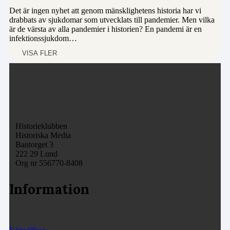
Det är ingen nyhet att genom mänsklighetens historia har vi
drabbats av sjukdomar som utvecklats till pandemier. Men vilka
är de värsta av alla pandemier i historien? En pandemi är en
infektionssjukdom…
VISA FLER
Historieklubben
Historiska Media
Bantorget 3
222 29 Lund
Org nr 556770-8408
Information