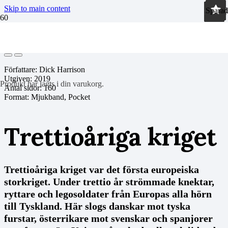
Skip to main content
Sparad
Sparad
Sparad
Sparad
Sparad
Sparad
Sparad
Sparad
Sparad
Sparad
Sparad
Författare: Dick Harrison
Utgiven:
2019
Produkt
har lagts i din varukorg.
Antal sidor:
160
Format: Mjukband, Pocket
Trettioåriga kriget
Trettioåriga kriget var det första europeiska
storkriget. Under trettio år strömmade knektar,
ryttare och legosoldater från Europas alla hörn
till Tyskland. Här slogs danskar mot tyska
furstar, österrikare mot svenskar och spanjorer