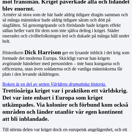
mot fransmän. Kriget påverkade alla och lidandet
blev enormt.
Arméer så stora som de här hade aldrig tidigare dragits samman och
så många människor hade aldrig tidigare sårats och dött på
slagfälten. Så genomgripande och förödande hade krigets effekt
sällan heller varit för dem som inte själva deltog i kriget. Städer
raserades och civilbefolkningen led och dukade på många håll under
helt.
Dick Harrison
Historikern
ger en lysande inblick i det krig som
formade det moderna Europa. Skickligt varvar han krigets
avgörande händelser med personöden – inte bara kungarna och
officerarna, utan även soldaterna och de vanliga människorna får
plats i den levande skildringen.
Boken är en del av serien
Världens dramatiska historia.
Trettioåriga kriget var i praktiken ett världskrig.
Det var inte enbart i Europa som kriget
utkämpades. Via kolonier och förbund kom också
områden och länder utanför vår egen kontinent
att bli inblandade.
Till största delen var kriget dock en europeisk angelägenhet, och ett