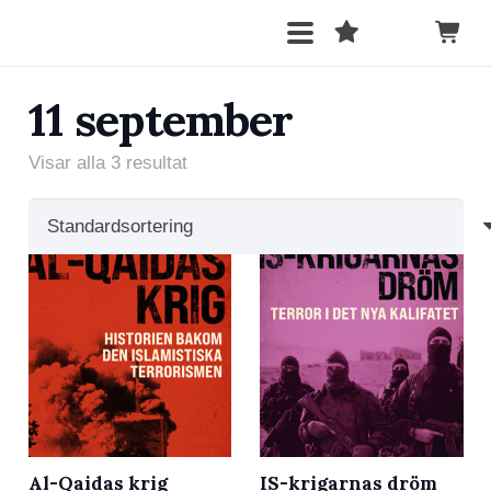
11 september
Visar alla 3 resultat
Al-Qaidas krig
IS-krigarnas dröm