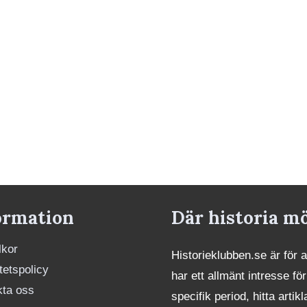
ormation
Där historia m
lkor
Historieklubben.se är för 
itetspolicy
har ett allmänt intresse för
kta oss
specifik period, hitta art