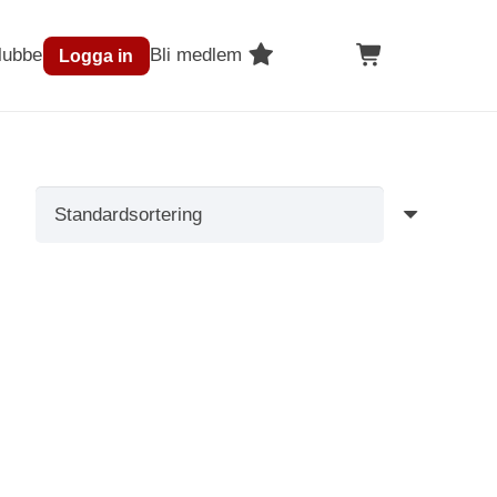
lubben
Bli medlem
Logga in