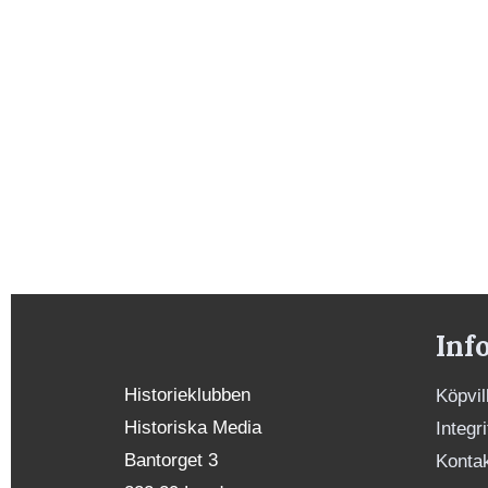
Inf
Historieklubben
Köpvil
Historiska Media
Integr
Bantorget 3
Konta