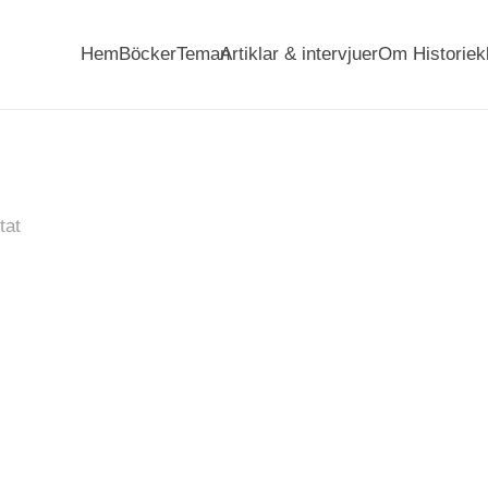
Hem
Böcker
Teman
Artiklar & intervjuer
Om Historiek
tat