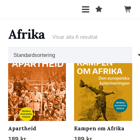
Afrika
Visar alla 6 resultat
Apartheid
Kampen om Afrika
189
kr
189
kr