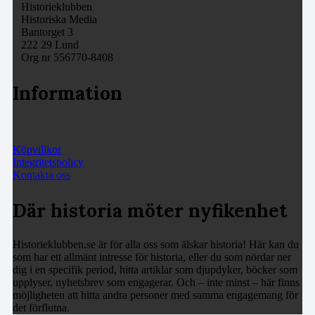
Historieklubben
Historiska Media
Bantorget 3
222 29 Lund
Org nr 556770-8408
Information
Köpvillkor
Integritetspolicy
Kontakta oss
Där historia möter nyfikenhet
Historieklubben.se är för alla oss som älskar historia! Här kan du
som har ett allmänt intresse för historia, eller du som nördar ner
dig i en specifik period, hitta artiklar som djupdyker, böcker som
upplyser, nyhetsbrev som engagerar. Och – inte minst – här finns
möjligheten att hitta andra personer med samma engagemang för
det förflutna.