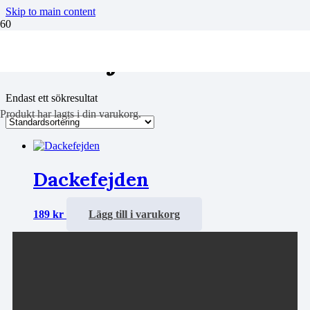
Skip to main content
Dackefejden
Endast ett sökresultat
Produkt
har lagts i din varukorg.
Dackefejden
189
kr
Lägg till i varukorg