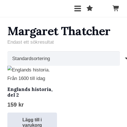
Margaret Thatcher
Endast ett sökresultat
Englands historia,
del 2
159
kr
Lägg till i
varukorg