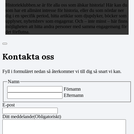
Historieklubben.se är för alla oss som älskar historia! Här kan du
som har ett allmänt intresse för historia, eller du som nördar ner
dig i en specifik period, hitta artiklar som djupdyker, böcker som
upplyser, nyhetsbrev som engagerar. Och – inte minst – här finns
möjligheten att hitta andra personer med samma engagemang för
det förflutna.
Kontakta oss
Fyll i formuläret nedan så återkommer vi till dig så snart vi kan.
Namn
Förnamn
Efternamn
E-post
Ditt meddelande
(Obligatoriskt)