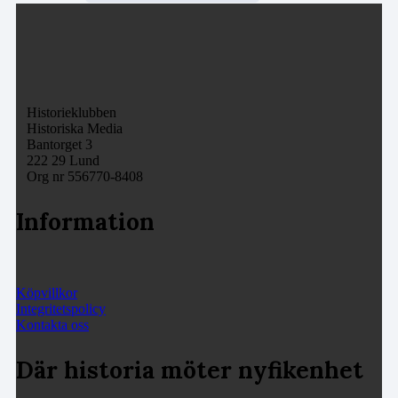
Historieklubben
Historiska Media
Bantorget 3
222 29 Lund
Org nr 556770-8408
Information
Köpvillkor
Integritetspolicy
Kontakta oss
Där historia möter nyfikenhet