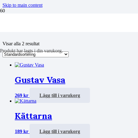
Skip to main content
Reformationen
Visar alla 2 resultat
Produkt
har lagts i din varukorg.
Gustav Vasa
269
kr
Lägg till i varukorg
Kättarna
189
kr
Lägg till i varukorg