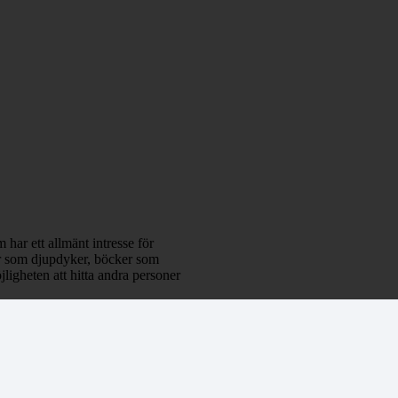
 har ett allmänt intresse för
klar som djupdyker, böcker som
ligheten att hitta andra personer