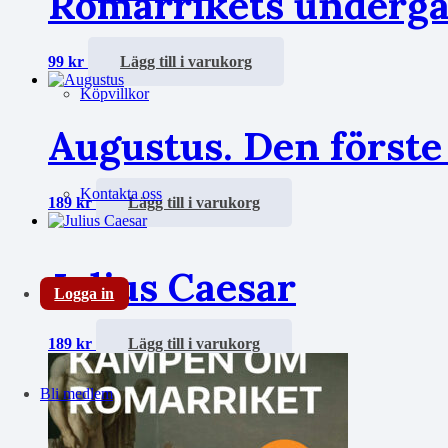
Romarrikets underg
99
kr
Lägg till i varukorg
Köpvillkor
Augustus. Den förste
Kontakta oss
189
kr
Lägg till i varukorg
Julius Caesar
Logga in
189
kr
Lägg till i varukorg
Bli medlem