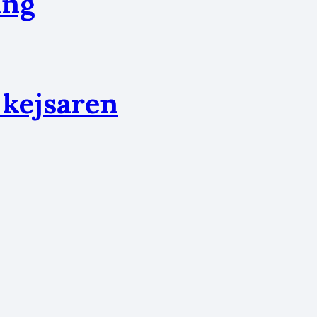
ång
 kejsaren