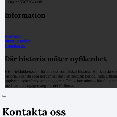
Org nr 556770-8408
Information
Köpvillkor
Integritetspolicy
Kontakta oss
Där historia möter nyfikenhet
Historieklubben.se är för alla oss som älskar historia! Här kan du som
historia, eller du som nördar ner dig i en specifik period, hitta arti
upplyser, nyhetsbrev som engagerar. Och – inte minst – här finns möj
med samma engagemang för det förflutna.
Kontakta oss