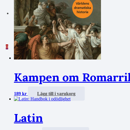
0
Kampen om Romarri
189
kr
Lägg till i varukorg
Latin