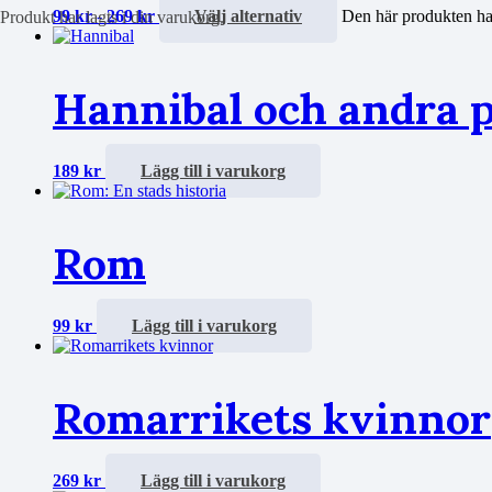
99
kr
-
269
kr
Välj alternativ
Den här produkten har
Produkt
har lagts i din varukorg.
Hannibal och andra p
189
kr
Lägg till i varukorg
Rom
99
kr
Lägg till i varukorg
Romarrikets kvinnor
269
kr
Lägg till i varukorg