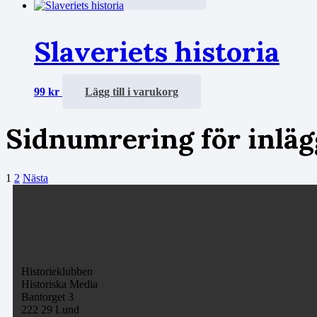
Slaveriets historia
99
kr
Lägg till i varukorg
Sidnumrering för inläg
1
2
Nästa
Historieklubben
Historiska Media
Bantorget 3
222 29 Lund