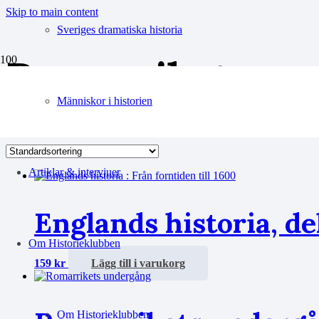
Skip to main content
Sveriges dramatiska historia
Romarriket
Människor i historien
Visar 1–10 av 12 resultat
Artiklar & intervjuer
Englands historia, del
Om Historieklubben
159
kr
Lägg till i varukorg
Om Historieklubben