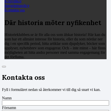
Köpvillkor
Integritetspolicy
Kontakta oss
Där historia möter nyfikenhet
Historieklubben.se är för alla oss som älskar historia! Här kan du
som har ett allmänt intresse för historia, eller du som nördar ner
dig i en specifik period, hitta artiklar som djupdyker, böcker som
upplyser, nyhetsbrev som engagerar. Och – inte minst – här finns
möjligheten att hitta andra personer med samma engagemang för
det förflutna.
Kontakta oss
Fyll i formuläret nedan så återkommer vi till dig så snart vi kan.
Namn
Förnamn