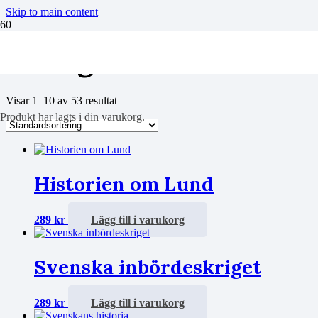
Skip to main content
Sveriges historia
Visar 1–10 av 53 resultat
Produkt
har lagts i din varukorg.
Historien om Lund
289
kr
Lägg till i varukorg
Svenska inbördeskriget
289
kr
Lägg till i varukorg