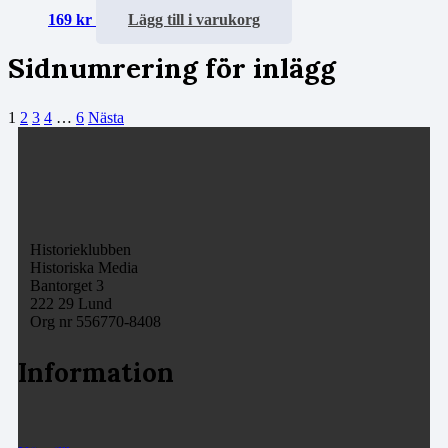
169
kr
Lägg till i varukorg
Sidnumrering för inlägg
1
2
3
4
…
6
Nästa
Historieklubben
Historiska Media
Bantorget 3
222 29 Lund
Org nr 556770-8408
Information