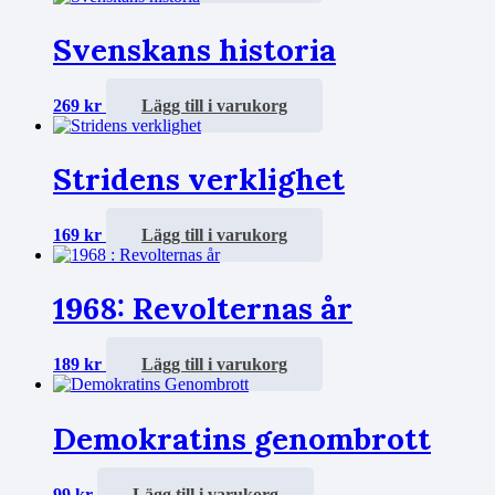
Svenskans historia
269
kr
Lägg till i varukorg
Stridens verklighet
169
kr
Lägg till i varukorg
1968: Revolternas år
189
kr
Lägg till i varukorg
Demokratins genombrott
99
kr
Lägg till i varukorg