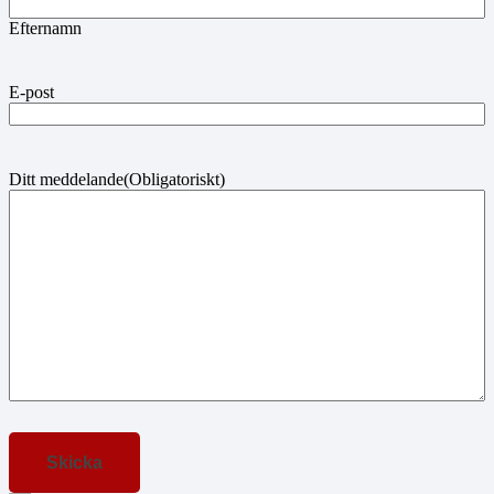
Efternamn
E-post
Ditt meddelande
(Obligatoriskt)
Skicka