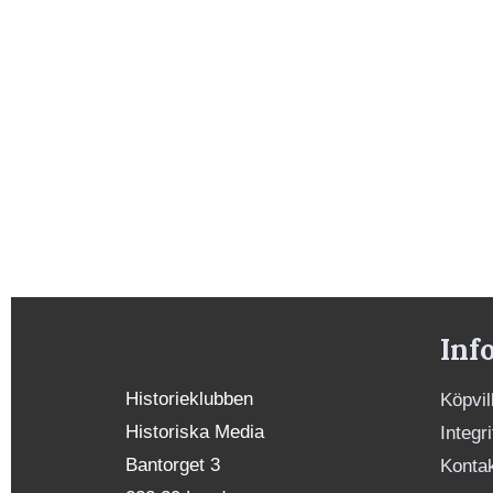
Inf
Historieklubben
Köpvil
Historiska Media
Integr
Bantorget 3
Konta