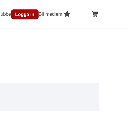
lubben
Bli medlem
Logga in