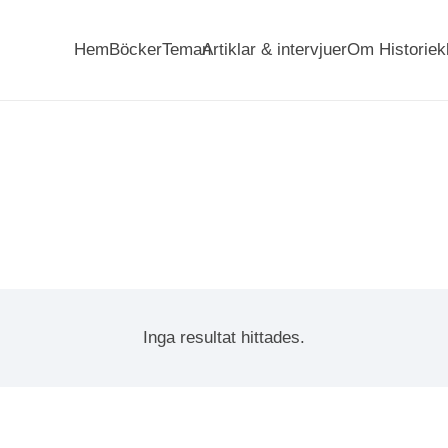
Hem
Böcker
Teman
Artiklar & intervjuer
Om Historiek
Inga resultat hittades.