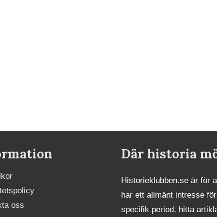
ormation
Där historia m
lkor
Historieklubben.se är för 
itetspolicy
har ett allmänt intresse för
kta oss
specifik period, hitta art