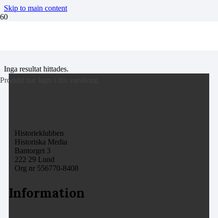
Skip to main content
800-talet
Inga resultat hittades.
Produkt
har lagts i din varukorg.
Historieklubben
Historiska Media
Bantorget 3
222 29 Lund
Org nr 556770-8408
Information