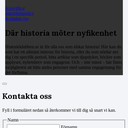
Köpvillkor
Integritetspolicy
Kontakta oss
Där historia möter nyfikenhet
Historieklubben.se är för alla oss som älskar historia! Här kan du
som har ett allmänt intresse för historia, eller du som nördar ner
dig i en specifik period, hitta artiklar som djupdyker, böcker som
upplyser, nyhetsbrev som engagerar. Och – inte minst – här finns
möjligheten att hitta andra personer med samma engagemang för
det förflutna.
Kontakta oss
Fyll i formuläret nedan så återkommer vi till dig så snart vi kan.
Namn
Förnamn