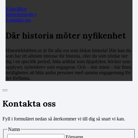
Köpvillkor
Integritetspolicy
Kontakta oss
Där historia möter nyfikenhet
Historieklubben.se är för alla oss som älskar historia! Här kan du
som har ett allmänt intresse för historia, eller du som nördar ner
dig i en specifik period, hitta artiklar som djupdyker, böcker som
upplyser, nyhetsbrev som engagerar. Och – inte minst – här finns
möjligheten att hitta andra personer med samma engagemang för
det förflutna.
Kontakta oss
Fyll i formuläret nedan så återkommer vi till dig så snart vi kan.
Namn
Förnamn