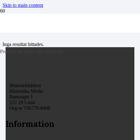
Skip to main content
Bellman
Inga resultat hittades.
Produkt
har lagts i din varukorg.
Historieklubben
Historiska Media
Bantorget 3
222 29 Lund
Org nr 556770-8408
Information