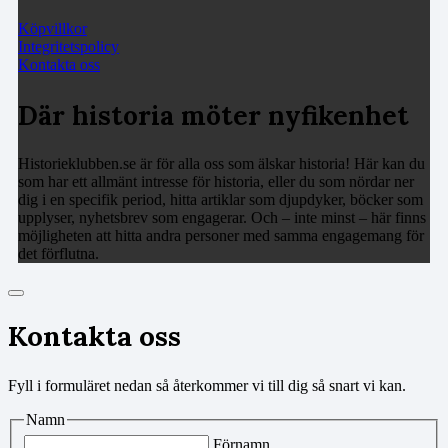
Köpvillkor
Integritetspolicy
Kontakta oss
Där historia möter nyfikenhet
Historieklubben.se är för alla oss som älskar historia! Här kan du
som har ett allmänt intresse för historia, eller du som nördar ner
dig i en specifik period, hitta artiklar som djupdyker, böcker som
upplyser, nyhetsbrev som engagerar. Och – inte minst – här finns
möjligheten att hitta andra personer med samma engagemang för
det förflutna.
Kontakta oss
Fyll i formuläret nedan så återkommer vi till dig så snart vi kan.
Namn
Förnamn