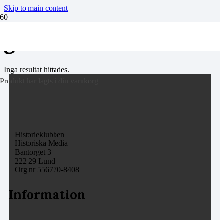
Skip to main content
gift
Inga resultat hittades.
Produkt
har lagts i din varukorg.
Historieklubben
Historiska Media
Bantorget 3
222 29 Lund
Org nr 556770-8408
Information