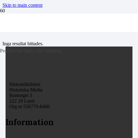
Skip to main content
iran
Inga resultat hittades.
Produkt
har lagts i din varukorg.
Historieklubben
Historiska Media
Bantorget 3
222 29 Lund
Org nr 556770-8408
Information