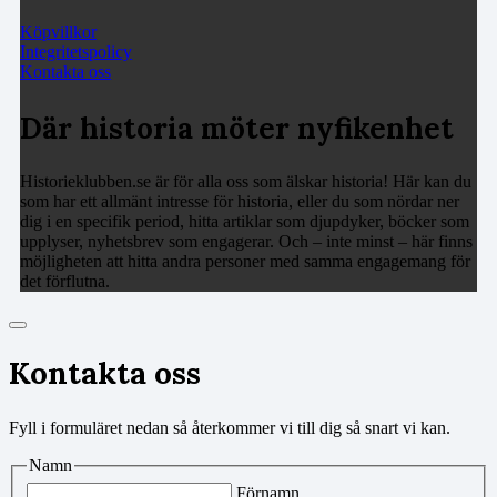
Köpvillkor
Integritetspolicy
Kontakta oss
Där historia möter nyfikenhet
Historieklubben.se är för alla oss som älskar historia! Här kan du
som har ett allmänt intresse för historia, eller du som nördar ner
dig i en specifik period, hitta artiklar som djupdyker, böcker som
upplyser, nyhetsbrev som engagerar. Och – inte minst – här finns
möjligheten att hitta andra personer med samma engagemang för
det förflutna.
Kontakta oss
Fyll i formuläret nedan så återkommer vi till dig så snart vi kan.
Namn
Förnamn