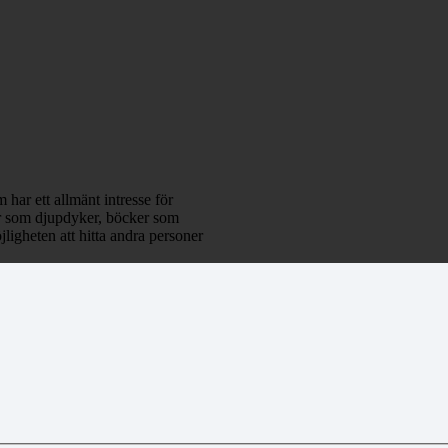
 har ett allmänt intresse för
klar som djupdyker, böcker som
ligheten att hitta andra personer