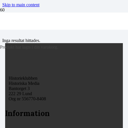
Skip to main content
landsknektar
Inga resultat hittades.
Produkt
har lagts i din varukorg.
Historieklubben
Historiska Media
Bantorget 3
222 29 Lund
Org nr 556770-8408
Information