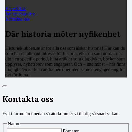
Köpvillkor
Integritetspolicy
Kontakta oss
Där historia möter nyfikenhet
Historieklubben.se är för alla oss som älskar historia! Här kan du
som har ett allmänt intresse för historia, eller du som nördar ner
dig i en specifik period, hitta artiklar som djupdyker, böcker som
upplyser, nyhetsbrev som engagerar. Och – inte minst – här finns
möjligheten att hitta andra personer med samma engagemang för
det förflutna.
Kontakta oss
Fyll i formuläret nedan så återkommer vi till dig så snart vi kan.
Namn
Förnamn