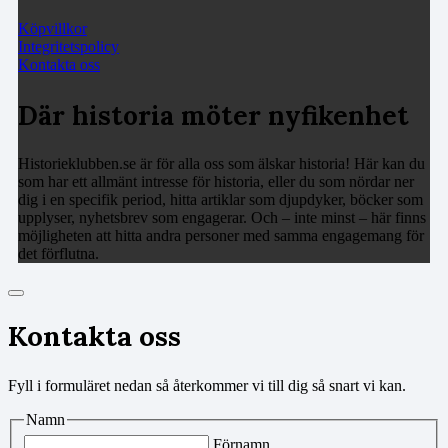
Köpvillkor
Integritetspolicy
Kontakta oss
Där historia möter nyfikenhet
Historieklubben.se är för alla oss som älskar historia! Här kan du
som har ett allmänt intresse för historia, eller du som nördar ner
dig i en specifik period, hitta artiklar som djupdyker, böcker som
upplyser, nyhetsbrev som engagerar. Och – inte minst – här finns
möjligheten att hitta andra personer med samma engagemang för
det förflutna.
Kontakta oss
Fyll i formuläret nedan så återkommer vi till dig så snart vi kan.
Namn
Förnamn