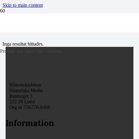
Skip to main content
Rolf Lind
Inga resultat hittades.
Produkt
har lagts i din varukorg.
Historieklubben
Historiska Media
Bantorget 3
222 29 Lund
Org nr 556770-8408
Information