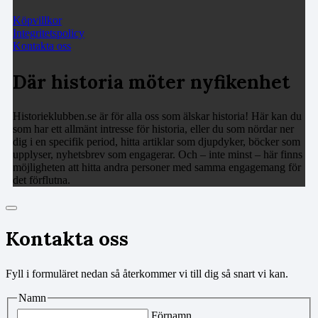
Köpvillkor
Integritetspolicy
Kontakta oss
Där historia möter nyfikenhet
Historieklubben.se är för alla oss som älskar historia! Här kan du
som har ett allmänt intresse för historia, eller du som nördar ner
dig i en specifik period, hitta artiklar som djupdyker, böcker som
upplyser, nyhetsbrev som engagerar. Och – inte minst – här finns
möjligheten att hitta andra personer med samma engagemang för
det förflutna.
Kontakta oss
Fyll i formuläret nedan så återkommer vi till dig så snart vi kan.
Namn
Förnamn