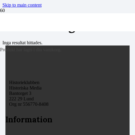
Skip to main content
skånska kriget
Inga resultat hittades.
Produkt
har lagts i din varukorg.
Historieklubben
Historiska Media
Bantorget 3
222 29 Lund
Org nr 556770-8408
Information