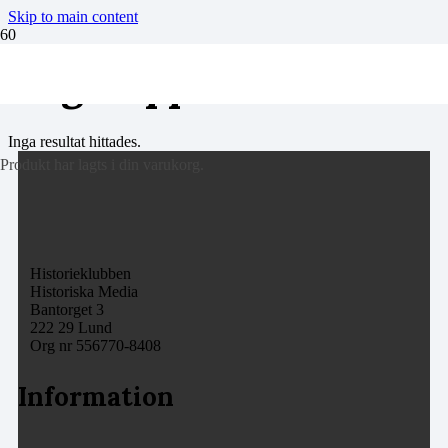
Skip to main content
slagskepp
Inga resultat hittades.
Produkt
har lagts i din varukorg.
Historieklubben
Historiska Media
Bantorget 3
222 29 Lund
Org nr 556770-8408
Information