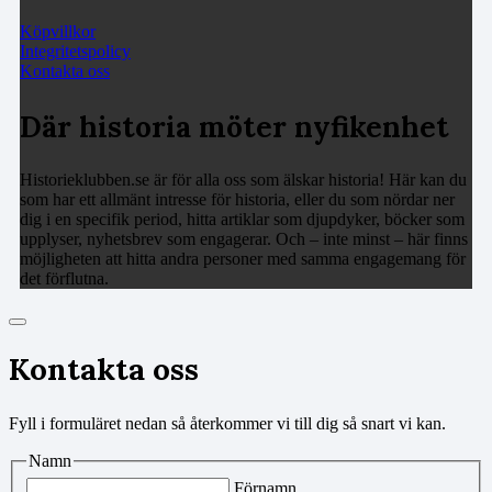
Köpvillkor
Integritetspolicy
Kontakta oss
Där historia möter nyfikenhet
Historieklubben.se är för alla oss som älskar historia! Här kan du
som har ett allmänt intresse för historia, eller du som nördar ner
dig i en specifik period, hitta artiklar som djupdyker, böcker som
upplyser, nyhetsbrev som engagerar. Och – inte minst – här finns
möjligheten att hitta andra personer med samma engagemang för
det förflutna.
Kontakta oss
Fyll i formuläret nedan så återkommer vi till dig så snart vi kan.
Namn
Förnamn