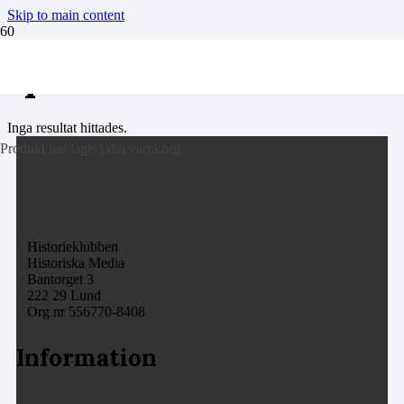
Skip to main content
spöken
Inga resultat hittades.
Produkt
har lagts i din varukorg.
Historieklubben
Historiska Media
Bantorget 3
222 29 Lund
Org nr 556770-8408
Information