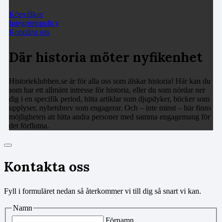
Köpvillkor
Integritetspolicy
Kontakta oss
Där historia möter nyfikenhet
Historieklubben.se är för alla oss som älskar historia! Här kan du
som har ett allmänt intresse för historia, eller du som nördar ner
dig i en specifik period, hitta artiklar som djupdyker, böcker som
upplyser, nyhetsbrev som engagerar. Och – inte minst – här finns
möjligheten att hitta andra personer med samma engagemang för
det förflutna.
Kontakta oss
Fyll i formuläret nedan så återkommer vi till dig så snart vi kan.
Namn
Förnamn