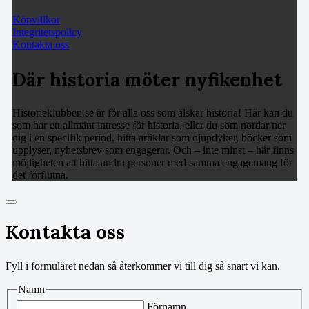
Köpvillkor
Integritetspolicy
Kontakta oss
Där historia möter nyfikenhet
Historieklubben.se är för alla oss som älskar historia! Här kan du
som har ett allmänt intresse för historia, eller du som nördar ner
dig i en specifik period, hitta artiklar som djupdyker, böcker som
upplyser, nyhetsbrev som engagerar. Och – inte minst – här finns
möjligheten att hitta andra personer med samma engagemang för
det förflutna.
Kontakta oss
Fyll i formuläret nedan så återkommer vi till dig så snart vi kan.
Namn
Förnamn