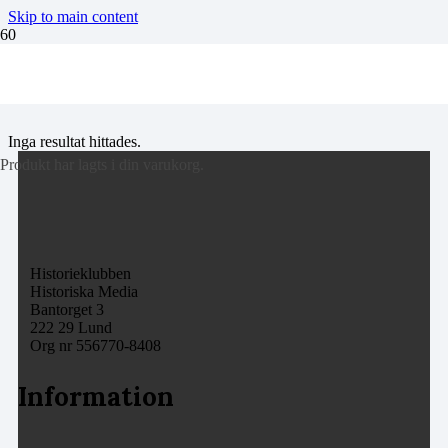
Skip to main content
Ulrika Eleonora
Inga resultat hittades.
Produkt
har lagts i din varukorg.
Historieklubben
Historiska Media
Bantorget 3
222 29 Lund
Org nr 556770-8408
Information