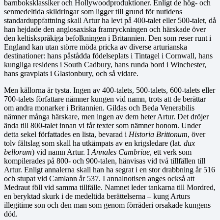
barnboksklassiker och Hollywoodproduktioner. Enligt de hög- och
senmedeltida skildringar som ligger till grund för nutidens
standarduppfattning skall Artur ha levt på 400-talet eller 500-talet, då
han hejdade den anglosaxiska framryckningen och härskade över
den keltiskspråkiga befolkningen i Britannien. Den som reser runt i
England kan utan större möda pricka av diverse arturianska
destinationer: hans påstådda födelseplats i Tintagel i Cornwall, hans
kungliga residens i South Cadbury, hans runda bord i Winchester,
hans gravplats i Glastonbury, och så vidare.
Men källorna är tysta. Ingen av 400-talets, 500-talets, 600-talets eller
700-talets författare nämner kungen vid namn, trots att de berättar
om andra monarker i Britannien. Gildas och Beda Venerabilis
nämner många härskare, men ingen av dem heter Artur. Det dröjer
ända till 800-talet innan vi får texter som nämner honom. Under
detta sekel författades en lista, bevarad i
Historia Brittonum
, över
tolv fältslag som skall ha utkämpats av en krigsledare (lat.
dux
bellorum
) vid namn Artur. I
Annales Cambriae
, ett verk som
kompilerades på 800- och 900-talen, hänvisas vid två tillfällen till
Artur. Enligt annalerna skall han ha segrat i en stor drabbning år 516
och stupat vid Camlann år 537. I annalnotisen anges också att
Medraut föll vid samma tillfälle. Namnet leder tankarna till Mordred,
en beryktad skurk i de medeltida berättelserna – kung Arturs
illegitime son och den man som genom förräderi orsakade kungens
död.