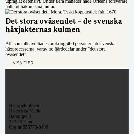
utpräglat defensivt. Under flera månader hade Orléans försvarare
hållit ut bakom sina murar.
Det stora oväsendet – de svenska
häxjakternas kulmen
Allt som allt avrättades omkring 400 personer i de svenska
häxprocesserna, varav tre fjärdedelar under ”det stora
oväsendet”.
VISA FLER
Historieklubben
Historiska Media
Bantorget 3
222 29 Lund
Org nr 556770-8408