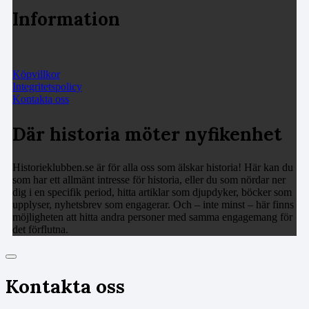
Information
Köpvillkor
Integritetspolicy
Kontakta oss
Där historia möter nyfikenhet
Historieklubben.se är för alla oss som älskar historia! Här kan du
som har ett allmänt intresse för historia, eller du som nördar ner
dig i en specifik period, hitta artiklar som djupdyker, böcker som
upplyser, nyhetsbrev som engagerar. Och – inte minst – här finns
möjligheten att hitta andra personer med samma engagemang för
det förflutna.
Kontakta oss