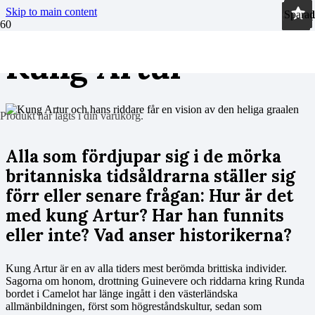
Skip to main content
Sparad
Sparad
Sparad
Sparad
Sparad
Sparad
Sparad
Sparad
Sparad
Sparad
Sparad
Sparad
Sparad
Sparad
Sparad
Sparad
Sparad
Sparad
Kung Artur
Produkt
har lagts i din varukorg.
Alla som fördjupar sig i de mörka
britanniska tidsåldrarna ställer sig
förr eller senare frågan: Hur är det
med kung Artur? Har han funnits
eller inte? Vad anser historikerna?
Kung Artur är en av alla tiders mest berömda brittiska individer.
Sagorna om honom, drottning Guinevere och riddarna kring Runda
bordet i Camelot har länge ingått i den västerländska
allmänbildningen, först som högreståndskultur, sedan som