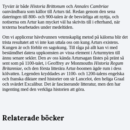
Tyvärr är både
Historia Brittonum
och
Annales Cambriae
oanvändbara som källor till Arturs tid. Redan genom den sena
dateringen till 800- och 900-talen är de besvärliga att nyttja, och
notiserna om Artur kan mycket väl ha skrivits till i efterhand, när
texterna bearbetades under medeltiden.
Om vi applicerar hävdvunnen vetenskaplig metod på kälorna blir det
trista resultatet att vi inte kan uttala oss om kung Arturs existens.
Kungen är och förblir en sagokung. Till råga på allt kan vi med
bestämdhet datera uppkomsten av vissa element i Arturmyten till
ännu senare sekler. Den av oss kända Artursagan fästes på pränt så
sent som på 1100-talet, i Geoffrey av Monmouths
Historia Regum
Britanniae
, och den första litterära Artur-boomen ägde rum i dess
kölvatten. Legenden kryddades av 1100- och 1200-talens engelska
och franska diktare med historier om sir Lancelot, den heliga Graal
och svärdet Excalibur. Det är fascinerande litteratur, men den har
ingenting med den verkliga historien att göra.
Relaterade böcker