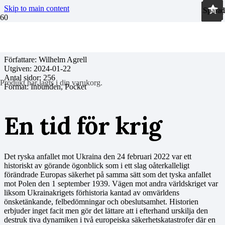
Skip to main content
Sparad
Sparad
Sparad
Sparad
Sparad
Sparad
Sparad
Sparad
Sparad
Sparad
Sparad
Författare: Wilhelm Agrell
Utgiven:
2024-01-22
Antal sidor:
256
Produkt
har lagts i din varukorg.
Format: Inbunden, Pocket
En tid för krig
Det ryska anfallet mot Ukraina den 24 februari 2022 var ett
historiskt av görande ögonblick som i ett slag oåterkalleligt
förändrade Europas säkerhet på samma sätt som det tyska anfallet
mot Polen den 1 september 1939. Vägen mot andra världskriget var
liksom Ukrainakrigets förhistoria kantad av omvärldens
önsketänkande, felbedömningar och obeslutsamhet. Historien
erbjuder inget facit men gör det lättare att i efterhand urskilja den
destruk tiva dynamiken i två europeiska säkerhetskatastrofer där en