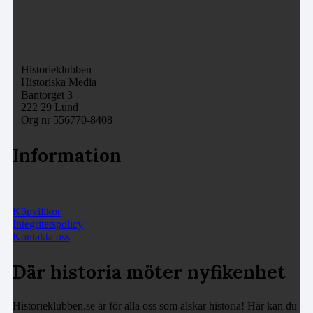
Historieklubben
Historiska Media
Bantorget 3
222 29 Lund
Org nr 556770-8408
Information
Köpvillkor
Integritetspolicy
Kontakta oss
Där historia möter nyfikenhet
Historieklubben.se är för alla oss som älskar historia! Här kan du