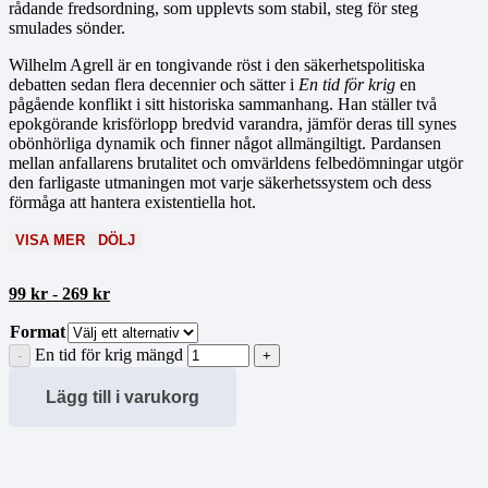
rådande fredsordning, som upplevts som stabil, steg för steg
smulades sönder.
Wilhelm Agrell är en tongivande röst i den säkerhetspolitiska
debatten sedan flera decennier och sätter i
En tid för krig
en
pågående konflikt i sitt historiska sammanhang. Han ställer två
epokgörande krisförlopp bredvid varandra, jämför deras till synes
obönhörliga dynamik och finner något allmängiltigt. Pardansen
mellan anfallarens brutalitet och omvärldens felbedömningar utgör
den farligaste utmaningen mot varje säkerhetssystem och dess
förmåga att hantera existentiella hot.
VISA MER
DÖLJ
99
kr
-
269
kr
Format
En tid för krig mängd
Lägg till i varukorg