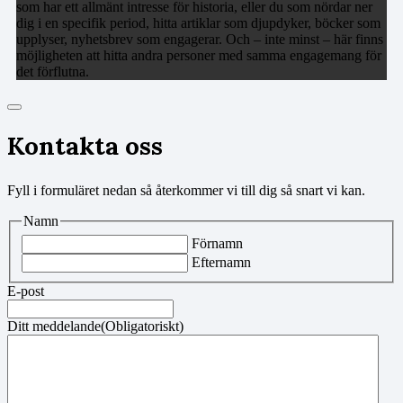
som har ett allmänt intresse för historia, eller du som nördar ner
dig i en specifik period, hitta artiklar som djupdyker, böcker som
upplyser, nyhetsbrev som engagerar. Och – inte minst – här finns
möjligheten att hitta andra personer med samma engagemang för
det förflutna.
Kontakta oss
Fyll i formuläret nedan så återkommer vi till dig så snart vi kan.
Namn
Förnamn
Efternamn
E-post
Ditt meddelande
(Obligatoriskt)