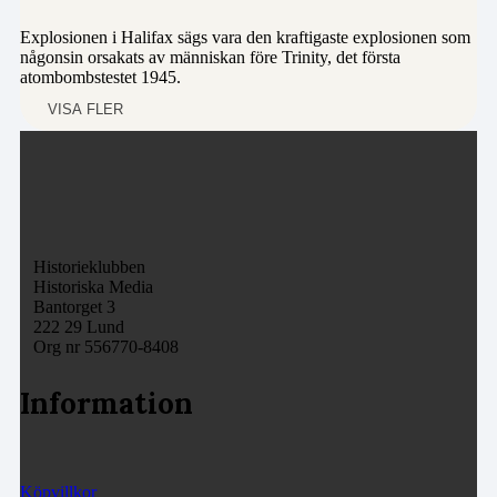
Explosionen i Halifax sägs vara den kraftigaste explosionen som
någonsin orsakats av människan före Trinity, det första
atombombstestet 1945.
VISA FLER
Historieklubben
Historiska Media
Bantorget 3
222 29 Lund
Org nr 556770-8408
Information
Köpvillkor