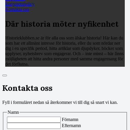
Integritetspolicy
Kontakta oss
Där historia möter nyfikenhet
Historieklubben.se är för alla oss som älskar historia! Här kan du
som har ett allmänt intresse för historia, eller du som nördar ner
dig i en specifik period, hitta artiklar som djupdyker, böcker som
upplyser, nyhetsbrev som engagerar. Och – inte minst – här finns
möjligheten att hitta andra personer med samma engagemang för
det förflutna.
Kontakta oss
Fyll i formuläret nedan så återkommer vi till dig så snart vi kan.
Namn
Förnamn
Efternamn