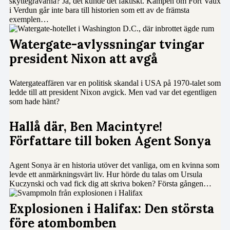
skyttegravarna? Ja, det kunde det faktiskt. Kampen om Fort Vaux
i Verdun går inte bara till historien som ett av de främsta
exemplen…
Watergate-avlyssningar tvingar
president Nixon att avgå
Watergateaffären var en politisk skandal i USA på 1970-talet som
ledde till att president Nixon avgick. Men vad var det egentligen
som hade hänt?
Hallå där, Ben Macintyre!
Författare till boken Agent Sonya
Agent Sonya är en historia utöver det vanliga, om en kvinna som
levde ett anmärkningsvärt liv. Hur hörde du talas om Ursula
Kuczynski och vad fick dig att skriva boken? Första gången…
Explosionen i Halifax: Den största
före atombomben