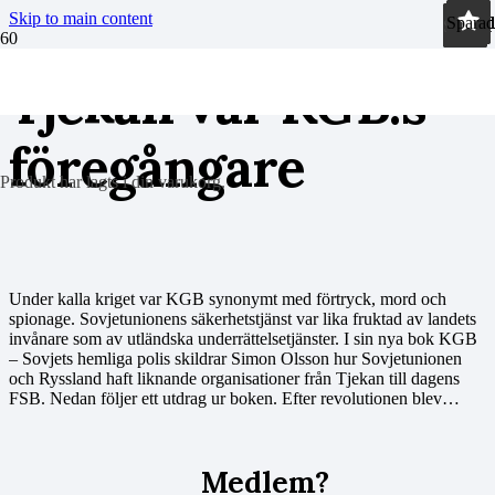
Skip to main content
Sparad
Sparad
Sparad
Sparad
Sparad
Sparad
Sparad
Sparad
Sparad
Sparad
Sparad
Sparad
Sparad
Sparad
Sparad
Sparad
Sparad
Sparad
Tjekan var KGB:s
föregångare
Produkt
har lagts i din varukorg.
Under kalla kriget var KGB synonymt med förtryck, mord och
spionage. Sovjetunionens säkerhetstjänst var lika fruktad av landets
invånare som av utländska underrättelsetjänster. I sin nya bok KGB
– Sovjets hemliga polis skildrar Simon Olsson hur Sovjetunionen
och Ryssland haft liknande organisationer från Tjekan till dagens
FSB. Nedan följer ett utdrag ur boken. Efter revolutionen blev…
Medlem?